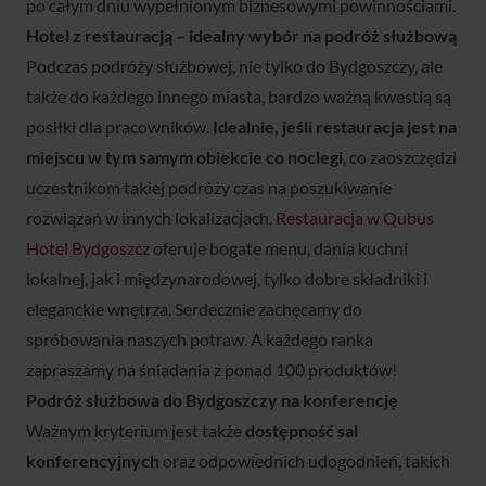
po całym dniu wypełnionym biznesowymi powinnościami.
Hotel z restauracją – idealny wybór na
podróż służbową
Podczas podróży służbowej, nie tylko do Bydgoszczy, ale
także do każdego innego miasta, bardzo ważną kwestią są
posiłki dla pracowników.
Idealnie, jeśli restauracja jest na
miejscu w tym samym obiekcie co noclegi
, co zaoszczędzi
uczestnikom takiej podróży czas na poszukiwanie
rozwiązań w innych lokalizacjach.
Restauracja w Qubus
Hotel Bydgoszcz
oferuje bogate menu, dania kuchni
lokalnej, jak i międzynarodowej, tylko dobre składniki i
eleganckie wnętrza. Serdecznie zachęcamy do
spróbowania naszych potraw. A każdego ranka
zapraszamy na śniadania z ponad 100 produktów!
Podróż służbowa do Bydgoszczy
na konferencję
Ważnym kryterium jest także
dostępność sal
konferencyjnych
oraz odpowiednich udogodnień, takich