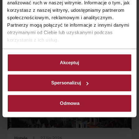
każdy wyjazd służbowy do Bydgoszczy.
analizować ruch w naszej witrynie. Informacje o tym, jak
korzystasz z naszej witryny, udostępniamy partnerom
społecznościowym, reklamowym i analitycznym.
Partnerzy mogą połączyć te informacje z innymi danymi
otrzymanymi od Ciebie lub uzyskanymi podczas
Zobacz
także:
korzystania z ich usług.
Akceptuj
Spersonalizuj
Odmowa
Hotele
|
27 lip 2026