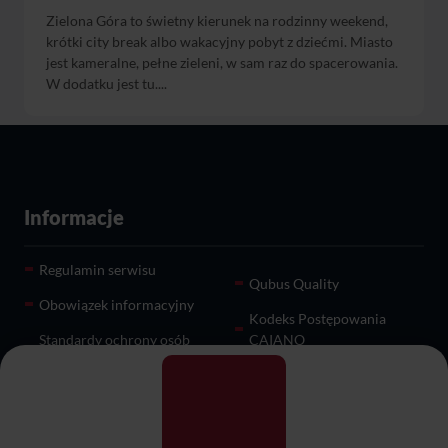
Zielona Góra to świetny kierunek na rodzinny weekend,
krótki city break albo wakacyjny pobyt z dziećmi. Miasto
jest kameralne, pełne zieleni, w sam raz do spacerowania.
W dodatku jest tu....
Informacje
Regulamin serwisu
Qubus Quality
Obowiązek informacyjny
Kodeks Postępowania
Standardy ochrony osób
CAIANO
małoletnich
Zgoda na pliki cookies
Praca
Certyfikat Green Key
Informacja o cookies