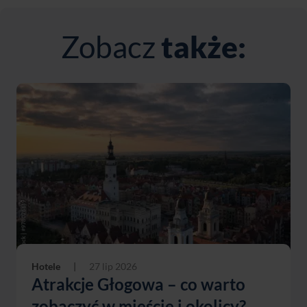
Zobacz
także:
Hotele
|
27 lip 2026
Atrakcje Głogowa – co warto
zobaczyć w mieście i okolicy?