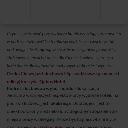
Strona główna
Blog
Wyjazd służbowy? Odkryj korzyści Qubus Hotel!
Czym się kierować przy wyborze hotelu wysyłając pracownika
w podróż służbową? Co trzeba sprawdzić, a co warto wziąć
pod uwagę? Jeśli zajmujesz się w firmie organizacją podróży
służbowych, ten artykuł jest dla Ciebie. Dowiesz się z niego,
jakie hotele dla wyjazdów służbowych dobrze jest wybierać.
Czeka Cię wyjazd służbowy? Sprawdź nasze promocje i
odkryj korzyści Qubus Hotel!
Podróż służbowa a wybór hotelu – lokalizacja
Jednym z ważniejszych aspektów przy wyborze hotelu na
podróż służbową jest
lokalizacja.
Dobrze, jeśli jest to
obiekt położony niedaleko lub z dogodnym dojazdem do
miejsca pracy w delegacji. Może być to placówka firmy w
danym mieście,
sala konferencyjna
, czy miejsce targów.