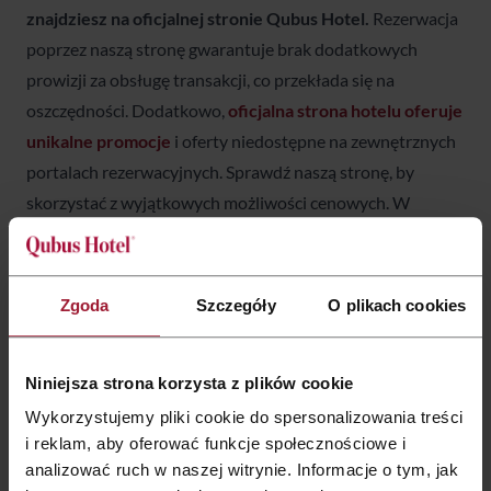
znajdziesz na oficjalnej stronie Qubus Hotel.
Rezerwacja
poprzez naszą stronę gwarantuje brak dodatkowych
prowizji za obsługę transakcji, co przekłada się na
oszczędności. Dodatkowo,
oficjalna strona hotelu oferuje
unikalne promocje
i oferty niedostępne na zewnętrznych
portalach rezerwacyjnych. Sprawdź naszą stronę, by
skorzystać z wyjątkowych możliwości cenowych. W
przypadku podroży służbowych rekomendujemy
zwłaszcza pakiety Business all inclusive, choć nie tylko.
Zgoda
Szczegóły
O plikach cookies
3. Umowa korporacyjna dla Twojej firmy:
Jeśli Twoja firma planuje regularne podróże służbowe
krajowe lub ma dużą liczbę pracowników podróżujących
Niniejsza strona korzysta z plików cookie
po Polsce, rozważ podpisanie umowy korporacyjnej z
Wykorzystujemy pliki cookie do spersonalizowania treści
Qubus Hotel. Taka umowa gwarantuje stałą stawkę przez
i reklam, aby oferować funkcje społecznościowe i
cały okres trwania umowy, niezależnie od wahających się
analizować ruch w naszej witrynie. Informacje o tym, jak
cen na rynku. Ponadto,
umowa korporacyjna zapewnia