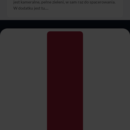
jest kameralne, pełne zieleni, w sam raz do spacerowania.
W dodatku jest tu....
Informacje
Regulamin serwisu
Qubus Quality
Obowiązek informacyjny
Kodeks Postępowania
Standardy ochrony osób
CAIANO
małoletnich
Zgoda na pliki cookies
Praca
Certyfikat Green Key
Informacja o cookies