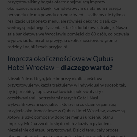
przygotowaliśmy bogatą ofertę obejmującą imprezy
okolicznościowe. Dzięki kompleksowym działaniom naszego
personelu nie ma powodu do zmartwień – zadbamy nie tylko o
realizację ustalonego menu, ale również dekorację sali, czy
według specjalnego życzenia – także dodatkowe atrakcje. Nasza
sala bankietowa we Wrocławiu pomieści do 80 osób, co pozwala
wyprawiać kameralne przyjęcia okolicznościowe w gronie
rodziny i najbliższych przyjaciół.
Impreza okolicznościowa w Qubus
Hotel Wrocław –
dlaczego warto?
Niezależnie od tego, jakie imprezy okolicznościowe
przygotowujemy, każdą traktujemy w indywidualny sposób tak,
by jej przebieg i oprawa całkowicie pokrywały się z
oczekiwaniami i potrzebami naszych Gości. Nasi
wykwalifikowani specjaliści, którzy na co dzień organizują
przyjęcia okolicznościowe w Qubus Hotel Wrocław, zawsze są
gotowi służyć pomocą w doborze menu i ułożeniu planu
imprezy. Można zwrócić się do nich z każdym pytaniem,
niezależnie od etapu przygotowań. Dzięki temu cały proces
planowania wydarzenia z pewnością będzie o wiele łatwiejszy i