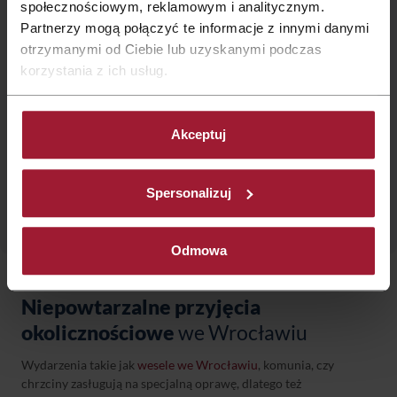
społecznościowym, reklamowym i analitycznym.
Partnerzy mogą połączyć te informacje z innymi danymi
otrzymanymi od Ciebie lub uzyskanymi podczas
korzystania z ich usług.
Informacje dotyczące przetwarzania danych osobowych
Akceptuj
więcej szczegółów
Spersonalizuj
Odmowa
Niepowtarzalne przyjęcia
okolicznościowe
we Wrocławiu
Wydarzenia takie jak
wesele we Wrocławiu
, komunia, czy
chrzciny zasługują na specjalną oprawę, dlatego też