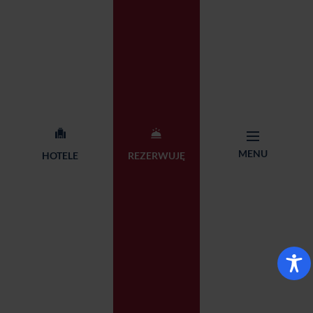
Karty podarunkowe
Dla biznesu
Przyjęcia i imprezy
Restauracje
okolicznościowe
O nas
Kontakt
MENU
Centrala Sieci Qubus Hotel
HOTELE
REZERWUJĘ
+48 71 782 87 65
Management
rezerwacja@qubushotel.co
Adres: ul. Skierniewicka 18,
m
53-117 Wrocław
© 2026 Qubus Hotel all rights reserved.
Design:
Proformat