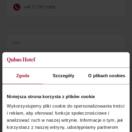
+48 71 797 9 800
Zgoda
Szczegóły
O plikach cookies
Rodzaj przyjęcia:
Niniejsza strona korzysta z plików cookie
Przyjęcie weselne
Komunia
Chrzciny
Urodziny/Jubileusz
Inne
Wykorzystujemy pliki cookie do spersonalizowania treści
i reklam, aby oferować funkcje społecznościowe i
analizować ruch w naszej witrynie. Informacje o tym, jak
korzystasz z naszej witryny, udostępniamy partnerom