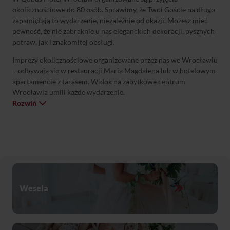
okolicznościowe do 80 osób. Sprawimy, że Twoi Goście na długo
zapamiętają to wydarzenie, niezależnie od okazji. Możesz mieć
pewność, że nie zabraknie u nas eleganckich dekoracji, pysznych
potraw, jak i znakomitej obsługi.
Imprezy okolicznościowe organizowane przez nas we Wrocławiu
– odbywają się w restauracji Maria Magdalena lub w hotelowym
apartamencie z tarasem. Widok na zabytkowe centrum
Wrocławia umili każde wydarzenie.
Rozwiń
Wesela
Many cups of coffee on wooden background