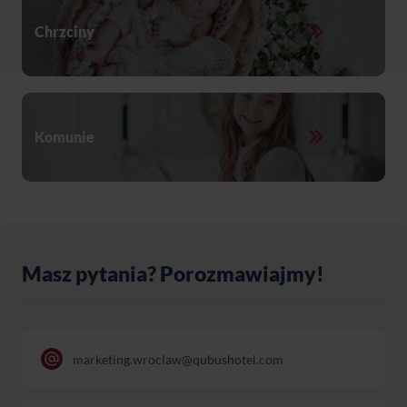
Chrzciny
Young parents kiss their baby at the same time after the
christening ceremony
Komunie
children accepting the first Holy Communion
Masz pytania? Porozmawiajmy!
marketing.wroclaw@qubushotel.com