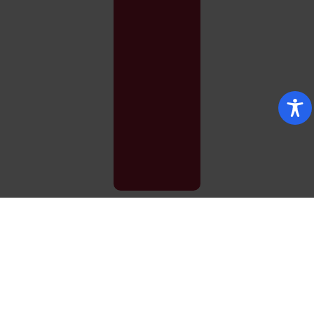
Strona główna
Qubus Hotel Zielona Góra
REZERWACJA
WYBIERZ HOTEL
MENU
STRONA GŁÓWNA
Bielsko-Biała
WYBIERZ SPOŚRÓD 14 HOTELI
Wybierz hotel