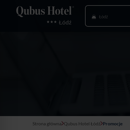
Łódź
Bielsko-Biała
Bydgoszcz
Gdańsk
Gliwice
Głogów
Gorzów Wlkp.
Katowice
Strona główna
Qubus Hotel Łódź
Promocje
Kielce