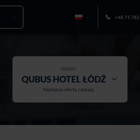
+48 71 782
OFERTY
QUBUS HOTEL ŁÓDŹ
Najlepsze oferty czekają
Wszystkie hotele
Qubus Hotel Żory
Hotel Bydgoszcz
Hotel Katowice