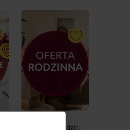
Qubus Hotel Łódź
l
Oferta dla rodzin