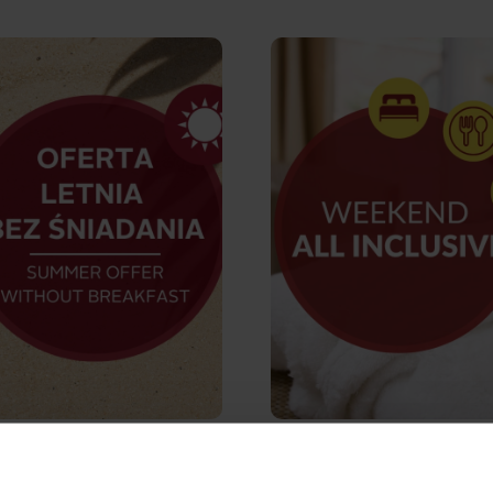
Qubus Hotel Zielona Góra
Qubus Hotel Wrocław
Qubus Hotel Łódź
Qubus Hotel Legnica
Qubus Hotel Kraków
Qubus Hotel Kielce
Qubus Hotel Gorzów Wielkopolski
Qubus Hotel Głogów
Qubus Hotel Gliwice
od 271 zł
od 421 zł
|
Qubus Hotel
|
Qubus Hote
Łódź
Łódź