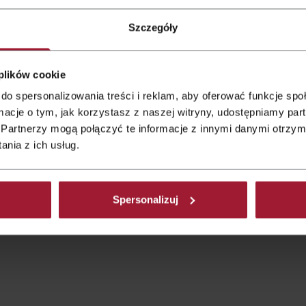
Qubus Hotel Gdańsk
Oferta letnia bez
Weekend All
Szczegóły
śniadania
Inclusive
Qubus Hotel Bielsko-Biała
 plików cookie
do spersonalizowania treści i reklam, aby oferować funkcje sp
ormacje o tym, jak korzystasz z naszej witryny, udostępniamy p
Partnerzy mogą połączyć te informacje z innymi danymi otrzym
nia z ich usług.
Spersonalizuj