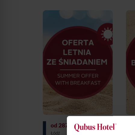
Kraków
Legnica
Wrocław
Zielona Góra
Żory
od 287 zł
|
Qubus Hotel
Łódź