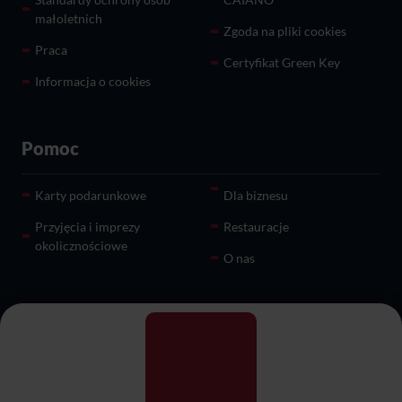
małoletnich
Zgoda na pliki cookies
Praca
Certyfikat Green Key
Informacja o cookies
Pomoc
Karty podarunkowe
Dla biznesu
Przyjęcia i imprezy
Restauracje
okolicznościowe
O nas
Kontakt
Centrala Sieci Qubus Hotel
+48 71 782 87 65