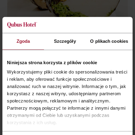
Zgoda
Szczegóły
O plikach cookies
Niniejsza strona korzysta z plików cookie
Oferujemy
Wykorzystujemy pliki cookie do spersonalizowania treści
i reklam, aby oferować funkcje społecznościowe i
Ekskluzywnie przystawki „na jeden kęs”
analizować ruch w naszej witrynie. Informacje o tym, jak
korzystasz z naszej witryny, udostępniamy partnerom
Ponad 60 autorskich kompozycji smakowych
społecznościowym, reklamowym i analitycznym.
Różnorodność smaków (od słonych tartinek i mini
Partnerzy mogą połączyć te informacje z innymi danymi
sandwichów, po mini vol-au-vent – francuskie ciasteczka z
otrzymanymi od Ciebie lub uzyskanymi podczas
musami serowymi i słodkie verrines czyli niewielkie desery
korzystania z ich usług.
podawane w szklanych pionowych naczyniach)
Wyrafinowane produkty, takie jak m.in.: krewetki, jajka