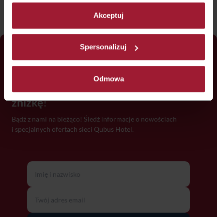
przepiórcze oraz szynka długodojrzewająca
Akceptuj
Spersonalizuj
Odmowa
Zapisz się do newslettera i
odbierz
zniżkę
!
Bądź z nami na bieżąco! Śledź informacje o nowościach
i specjalnych ofertach sieci Qubus Hotel.