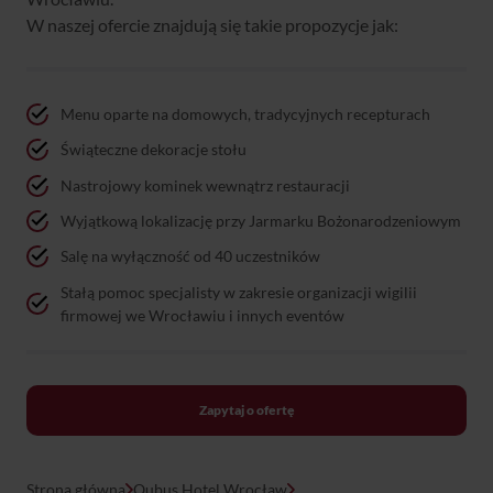
W naszej ofercie znajdują się takie propozycje jak:
Menu oparte na domowych, tradycyjnych recepturach
Świąteczne dekoracje stołu
Nastrojowy kominek wewnątrz restauracji
Wyjątkową lokalizację przy Jarmarku Bożonarodzeniowym
Salę na wyłączność od 40 uczestników
Stałą pomoc specjalisty w zakresie organizacji wigilii
firmowej we Wrocławiu i innych eventów
Zapytaj o ofertę
Strona główna
Qubus Hotel Wrocław