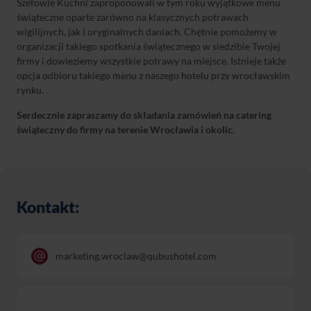
Szefowie Kuchni zaproponowali w tym roku wyjątkowe menu
świąteczne oparte zarówno na klasycznych potrawach
wigilijnych, jak i oryginalnych daniach. Chętnie pomożemy w
organizacji takiego spotkania świątecznego w siedzibie Twojej
firmy i dowieziemy wszystkie potrawy na miejsce. Istnieje także
opcja odbioru takiego menu z naszego hotelu przy wrocławskim
rynku.
Serdecznie zapraszamy do składania zamówień na
catering
świąteczny do firmy
na terenie
Wrocławia
i okolic.
Kontakt:
marketing.wroclaw@qubushotel.com