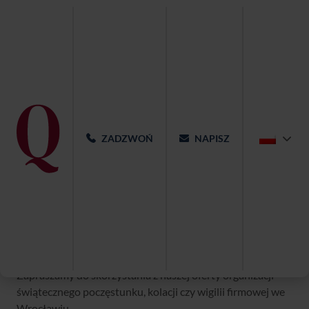
ZADZWOŃ
NAPISZ
Wigilie firmowe w Qubus Hotel
Wrocław
Zapraszamy do skorzystania z naszej oferty organizacji
świątecznego poczęstunku, kolacji czy wigilii firmowej we
Wrocławiu.