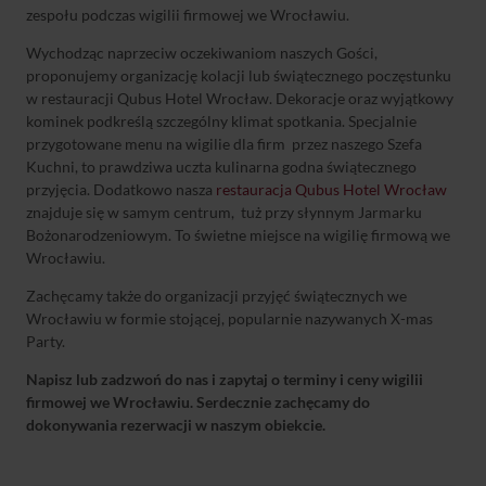
zespołu podczas wigilii firmowej we Wrocławiu.
Wychodząc naprzeciw oczekiwaniom naszych Gości,
proponujemy organizację kolacji lub świątecznego poczęstunku
w restauracji Qubus Hotel Wrocław. Dekoracje oraz wyjątkowy
kominek podkreślą szczególny klimat spotkania. Specjalnie
przygotowane menu na wigilie dla firm przez naszego Szefa
Kuchni, to prawdziwa uczta kulinarna godna świątecznego
przyjęcia. Dodatkowo nasza
restauracja Qubus Hotel Wrocław
znajduje się w samym centrum, tuż przy słynnym Jarmarku
Bożonarodzeniowym. To świetne miejsce na wigilię firmową we
Wrocławiu.
Zachęcamy także do organizacji przyjęć świątecznych we
Wrocławiu w formie stojącej, popularnie nazywanych X-mas
Party.
Napisz lub zadzwoń do nas i zapytaj o terminy i
ceny wigilii
firmowej we Wrocławiu
. Serdecznie zachęcamy do
dokonywania rezerwacji w naszym obiekcie.