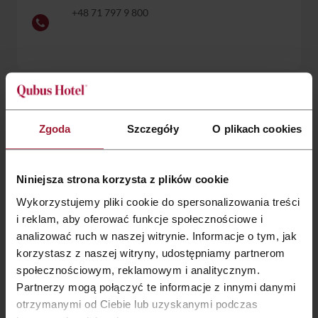
+48 71 797 9 800
Chcesz dowiedzieć się więcej?
Porozmawiajmy!
Zgoda
Szczegóły
O plikach cookies
Niniejsza strona korzysta z plików cookie
Wykorzystujemy pliki cookie do spersonalizowania treści
i reklam, aby oferować funkcje społecznościowe i
analizować ruch w naszej witrynie. Informacje o tym, jak
korzystasz z naszej witryny, udostępniamy partnerom
społecznościowym, reklamowym i analitycznym.
Partnerzy mogą połączyć te informacje z innymi danymi
Rodzaj przyjęcia:
otrzymanymi od Ciebie lub uzyskanymi podczas
Przyjęcie weselne
Komunia
Chrzciny
Urodziny/Jubileusz