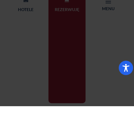
MENU
HOTELE
REZERWUJĘ
REZERWACJA
WYBIERZ HOTEL
MENU