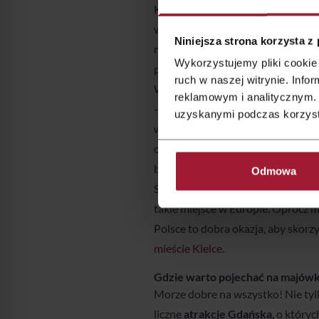
Kielce to kolejny kierunek, który
wie, Kielce leżą w górach! Mowa 
Niniejsza strona korzysta z
miejscem zlotów czarownic. Góry 
Wykorzystujemy pliki cookie 
pagórki, przepiękny krajobraz i w
ruch w naszej witrynie. Inf
W centrum Gór Świętokrzyskich, ni
reklamowym i analitycznym. 
– znajduje się
Osada Dymarkowa
uzyskanymi podczas korzysta
warsztaty hutnicze, czy kowalskie
okolicy Kielc, warto wybrać się ta
budowli i obiektów z całego świata
Odmowa
Statuy Wolności, a nawet
wodospa
takie miejsce w Europie. Oprócz m
Polsce to dobra okazja, aby skorz
mieście Kielce.
Gdzie warto pojechać na majów
Morze dobre na wszystko! Nie tyl
liczne
atrakcje Gdańska
, o który