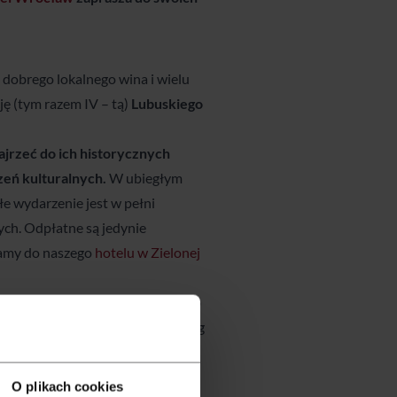
z dobrego lokalnego wina i wielu
ję (tym razem IV – tą)
Lubuskiego
zajrzeć do ich historycznych
eń kulturalnych.
W ubiegłym
e wydarzenie jest w pełni
nych. Odpłatne są jedynie
szamy do naszego
hotelu w Zielonej
 ilością zieleni, lasów i jezior!
To
W tym celu zapraszamy na nocleg
O plikach cookies