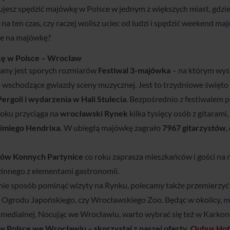
ujesz spędzić majówkę w Polsce w jednym z większych miast, gdzie 
na ten czas, czy raczej wolisz uciec od ludzi i spędzić weekend ma
zie na majówkę?
ę w Polsce
– Wrocław
any jest sporych rozmiarów
Festiwal 3-majówka
– na którym wyst
wo wschodzące gwiazdy sceny muzycznej. Jest to trzydniowe święto
rgoli i wydarzenia w Hali Stulecia
. Bezpośrednio z festiwalem p
 roku przyciąga na
wrocławski Rynek
kilka tysięcy osób z gitarami
Jimiego Hendrixa.
W ubiegłą majówkę zagrało
7967 gitarzystów
,
gów Konnych Partynice
co roku zaprasza mieszkańców i gości na
zinnego z elementami gastronomii.
ie sposób pominąć wizyty na Rynku, polecamy także przemierzyć tr
Ogrodu Japońskiego, czy Wrocławskiego Zoo. Będąc w okolicy, mo
imedialnej. Nocując we Wrocławiu, warto wybrać się też w Karkon
w Polsce
we Wrocławiu – skorzystaj z naszej oferty.
Qubus Hot