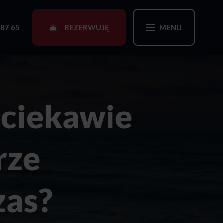
REZERWUJĘ
 87 65
MENU
 ciekawie
rze
zas?