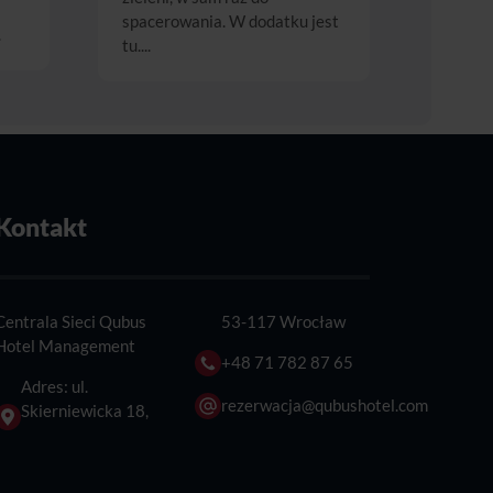
spacerowania. W dodatku jest
.
tu....
Kontakt
Centrala Sieci Qubus
53-117 Wrocław
Hotel Management
+48 71 782 87 65
Adres: ul.
rezerwacja@qubushotel.com
Skierniewicka 18,