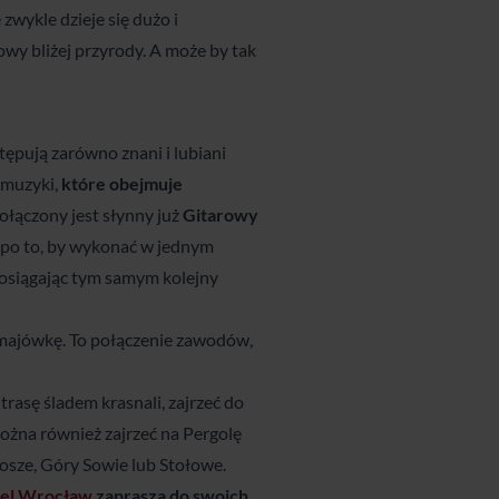
zwykle dzieje się dużo i
jowy bliżej przyrody. A może by tak
ępują zarówno znani i lubiani
 muzyki,
które obejmuje
ołączony jest słynny już
Gitarowy
, po to, by wykonać w jednym
 osiągając tym samym kolejny
 majówkę. To połączenie zawodów,
asę śladem krasnali, zajrzeć do
żna również zajrzeć na Pergolę
osze, Góry Sowie lub Stołowe.
el Wrocław
zaprasza do swoich