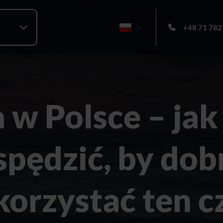
+48 71 782
w Polsce – jak
 spędzić, by dob
orzystać ten c