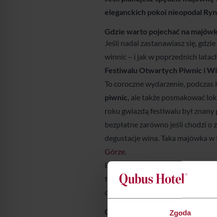
eleganckich pokoi nieopodal Ry
Gdzie warto pojechać na majów
Jeśli nadal zastanawiasz się, gdzi
winnic – i jak w poprzednich lata
Festiwalu Otwartych Piwnic i Wi
To coroczne wydarzenie, podczas 
piwnic,
ale także posmakować lok
roku gwiazdą festiwalu był znany 
bezpłatne zarówno jeśli chodzi o 
degustacje wina. Taka majówka w 
Górze.
Będąc w lubuskim, warto również
także idealne warunki, by przemi
do
Qubus Hotel Gorzów Wielkopo
Gdzie warto pojechać na majów
Zgoda