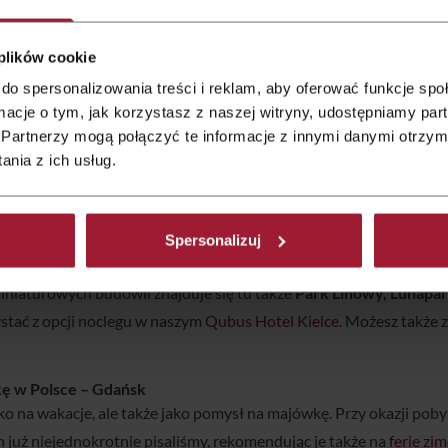
 polecamy na majówkę w Polsce. Choć nie są zlokalizowane na połud
oczywiście o
Górach Świętokrzyskich
, z najwyższym szczytem Łys
 plików cookie
Świętokrzyskie są idealne na piesze, ale również rowerowe wypraw
do spersonalizowania treści i reklam, aby oferować funkcje sp
iele ciekawych zabytków do odwiedzenia.
ormacje o tym, jak korzystasz z naszej witryny, udostępniamy p
ecałe pół godziny drogi od Kielc, leży
Świętokrzyski Park Naro
Partnerzy mogą połączyć te informacje z innymi danymi otrzym
– w której ma się okazję doświadczyć tego, jak żyli
starożytni hutn
nia z ich usług.
, ale także stanowiska łucznicze i garncarskie oraz chałupy, w któ
kże do
Parku Rozrywki i Miniatur Sabat Krajno
– w którym znajdz
 – m.in. wieży Eiffla, słynnego mostu Rialto w Wenecji, Krzywej W
Spersonalizuj
du Niagara. Panoramę obejmującą wszystkie obiekty można ogląda
iniaturowych budowli znajduje się tu także
Park Linowy, Lunapark
ystać z opcji noclegu w naszym
Qubus Hotel Kielce
. Możesz także 
kę w Polsce
– Gdańsk
ko na wakacje, ale także jako pomysł na majówkę. Przy okazji po
ch już niejednokrotnie pisaliśmy, rekomendując je także na
ferie zi