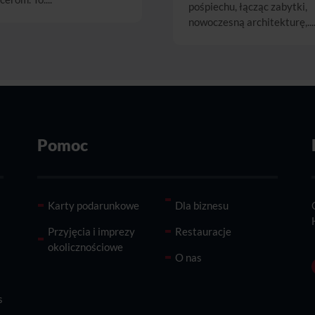
pośpiechu, łącząc zabytki,
nowoczesną architekturę,...
Pomoc
Karty podarunkowe
Dla biznesu
Przyjęcia i imprezy
Restauracje
okolicznościowe
O nas
s