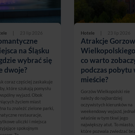
ele
|
23 lip 2026
Hotele
|
23 lip 2026
omantyczne
Atrakcje Gorzo
ejsca na Śląsku
Wielkopolskiego
gdzie wybrać się
co warto zobacz
e dwoje?
podczas pobytu
mieście?
sk coraz częściej zaskakuje
by, które szukają pomysłu
Gorzów Wielkopolski nie
wspólny wyjazd. Obok
należy do najbardziej
niących życiem miast
oczywistych kierunków na
na tu znaleźć zielone parki,
weekendowy wyjazd, jedna
matyczne restauracje,
właśnie w tym tkwi jego
ytkowe uliczki i miejsca
największy atut. To miasto,
zyjające spokojnym
które pozwala zwiedzać be
cerom. To....