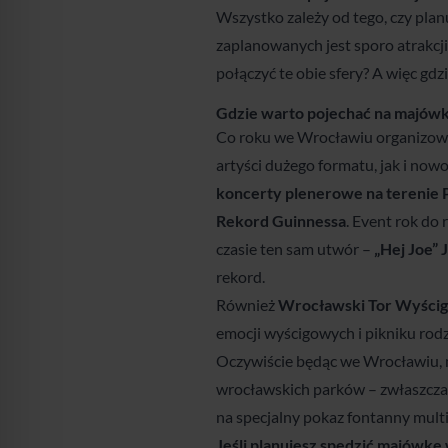
Wszystko zależy od tego, czy plan
zaplanowanych jest sporo atrakcji 
połączyć te obie sfery? A więc gd
Gdzie warto pojechać na majówk
Co roku we Wrocławiu organizow
artyści dużego formatu, jak i no
koncerty plenerowe na terenie Pe
Rekord Guinnessa
. Event rok do
czasie ten sam utwór –
„Hej Joe” 
rekord.
Również
Wrocławski Tor Wyści
emocji wyścigowych i pikniku rod
Oczywiście będąc we Wrocławiu, n
wrocławskich parków – zwłaszcza 
na specjalny pokaz fontanny mult
Jeśli planujesz spędzić
majówkę 