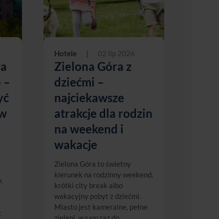
Hotele
|
02 lip 2026
wa
Zielona Góra z
 –
dziećmi –
yć
najciekawsze
 w
atrakcje dla rodzin
na weekend i
wakacje
Zielona Góra to świetny
kierunek na rodzinny weekend,
k
krótki city break albo
wakacyjny pobyt z dziećmi.
Miasto jest kameralne, pełne
z
zieleni, w sam raz do