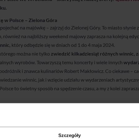
nku.
kę w Polsce
– Zielona Góra
e pojechać na majówkę – zajrzyj do Zielonej Góry. To miasto słynie 
ch, również na najbliższy weekend majowy zaprasza na kolejną edyc
nnic,
który odbędzie się w dniach od 1 do 4 maja 2024.
którego
można nie tylko
zwiedzić kilkadziesiąt różnych winnic, 
alnych wyrobów. Towarzyszą temu koncerty i wiele innych
wydarz
podróżnik i znawca kulinariów Robert Makłowicz. Co ciekawe – cał
zwiedzanie winnic, jak i wzięcie udziału w wydarzeniach artystycz
Polsce to świetny sposób na spędzenie czasu, a my z kolei zapra
 wybrać się na łono przyrody. To województwo zachwyca
przyrodą,
erzyć okolice rowerem. A na niektórych odcinkach nawet
kajakiem.
lski
, jako do świetnej bazy wypadowej nad rzekę Drawę.
kę w Polsce
– Kielce
Szczegóły