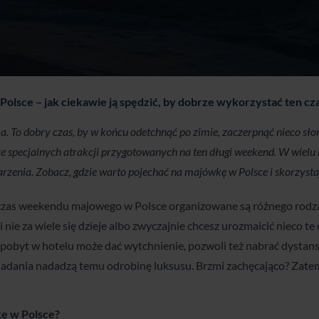
olsce – jak ciekawie ją spędzić, by dobrze wykorzystać ten cz
. To dobry czas, by w końcu odetchnąć po zimie, zaczerpnąć nieco sło
 ze specjalnych atrakcji przygotowanych na ten długi weekend. W wiel
darzenia. Zobacz, gdzie warto pojechać na majówkę w Polsce i skorzyst
as weekendu majowego w Polsce organizowane są różnego rodzaju
 nie za wiele się dzieje albo zwyczajnie chcesz urozmaicić nieco te
pobyt w hotelu może dać wytchnienie, pozwoli też nabrać dystans
iadania nadadzą temu odrobinę luksusu. Brzmi zachęcająco? Zate
ę w Polsce?