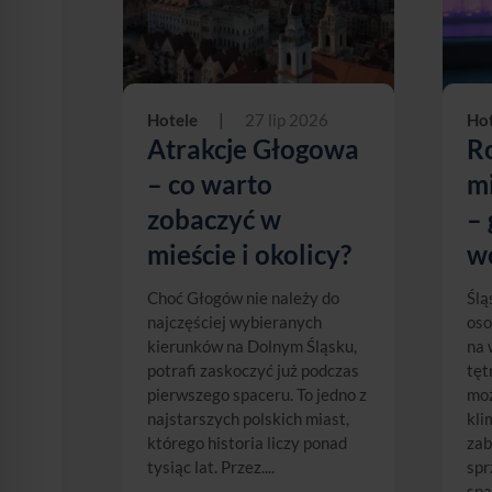
Hotele
|
27 lip 2026
Hot
Atrakcje Głogowa
R
– co warto
mi
zobaczyć w
– 
mieście i okolicy?
w
Choć Głogów nie należy do
Ślą
najczęściej wybieranych
oso
kierunków na Dolnym Śląsku,
na 
potrafi zaskoczyć już podczas
tęt
pierwszego spaceru. To jedno z
moż
najstarszych polskich miast,
kli
którego historia liczy ponad
zab
tysiąc lat. Przez....
spr
spa