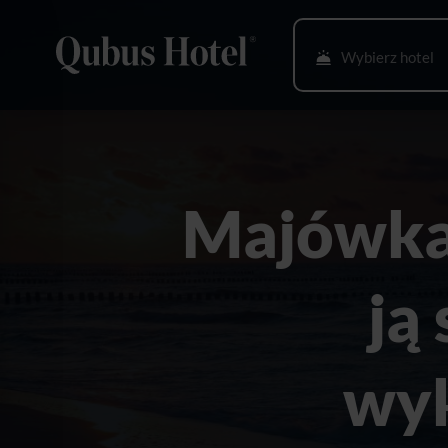
Wybierz hotel
Bielsko-Biała
Bydgoszcz
Majówka 
Gdańsk
Gliwice
ją
Głogów
Gorzów Wlkp.
wyk
Katowice
Kielce