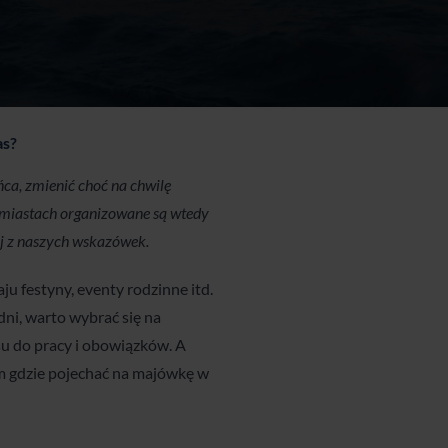
as?
ńca, zmienić choć na chwilę
u miastach organizowane są wtedy
aj z naszych wskazówek.
 festyny, eventy rodzinne itd.
 dni, warto wybrać się na
u do pracy i obowiązków. A
m gdzie pojechać na majówkę w