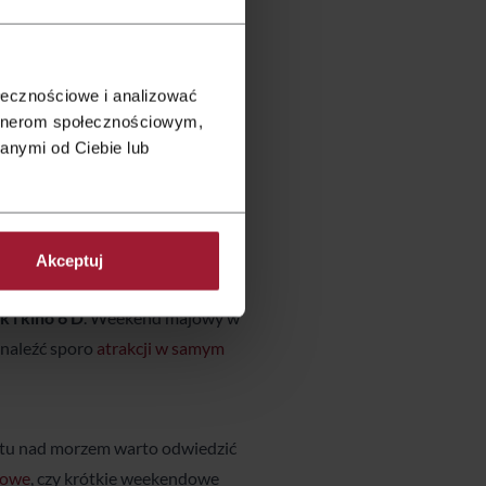
niu kraju i może nie każdy o tym
icą i Łysą Górą, legendarnym
y. Znajdziesz tam niewielkie
ołecznościowe i analizować
artnerom społecznościowym,
dowy
. Nieco dalej – w Nowej Słupi
anymi od Ciebie lub
icy.
Można tu zobaczyć nie tylko
rych niegdyś mieszkano. Będąc w
iesz miniatury najsłynniejszych
ieży w Pizie, opery w Sydney, czy
Akceptuj
ć ze wzgórza, jest to jedyne
 i kino 6 D
. Weekend majowy w
znaleźć sporo
atrakcji w samym
bytu nad morzem warto odwiedzić
mowe
, czy krótkie weekendowe