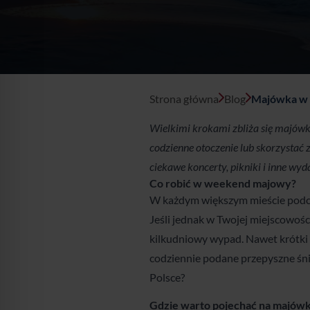
Kraków
Legnica
Łódź
Strona główna
Blog
Majówka w P
Wrocław
Wielkimi krokami zbliża się majówka
codzienne otoczenie lub skorzystać
Zielona Góra
ciekawe koncerty, pikniki i inne wy
Co robić w weekend majowy?
Żory
W każdym większym mieście podcz
Jeśli jednak w Twojej miejscowości
kilkudniowy wypad. Nawet krótki 
codziennie podane przepyszne śn
Polsce?
Gdzie warto pojechać na majówk