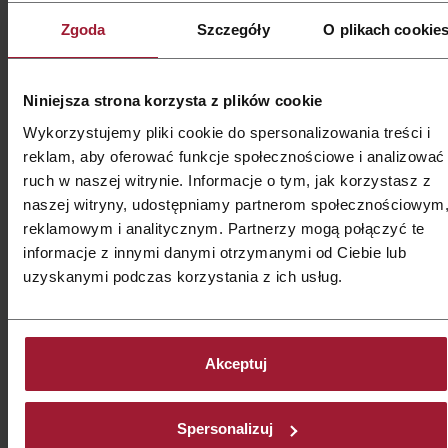
wypoczywasz prywatnie, śniadanie regionalne w hotelu to
Zgoda
Szczegóły
O plikach cookie
najlepszy sposób, aby poczuć klimat miejsca i rozpocząć
dzień dobrą energią. W Qubus Hotel stawiamy na wysoką
jakość, świeżość oraz autentyczne smaki regionu,
Niniejsza strona korzysta z plików cookie
współpracując z lokalnymi dostawcami.
Wykorzystujemy pliki cookie do spersonalizowania treści i
Podczas śniadań Goście mogą wybierać spośród ponad
reklam, aby oferować funkcje społecznościowe i analizować
100 świeżych produktów. Dzięki temu śniadanie w Qubus
ruch w naszej witrynie. Informacje o tym, jak korzystasz z
Hotel to nie tylko poranny posiłek, ale pełnowartościowe
naszej witryny, udostępniamy partnerom społecznościowym
doświadczenie kulinarne.
reklamowym i analitycznym. Partnerzy mogą połączyć te
informacje z innymi danymi otrzymanymi od Ciebie lub
Chcesz wiedzieć więcej o hotelowych porankach?
uzyskanymi podczas korzystania z ich usług.
Sprawdź poniższe artykuły:
👉
Śniadanie w hotelu – jak się zachować? Poznaj zasady i
etykietę
Akceptuj
👉
Jakie są rodzaje śniadań hotelowych? Zobacz
najpopularniejsze propozycje
Spersonalizuj