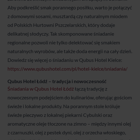
Aby podkreślić smak porannego posiłku, warto je połączyć
z domowymi sosami, musztardą czy naturalnym miodem
od Polskich Hurtowni Pszczelarskich, który dodaje
delikatnej słodyczy. Tak skomponowane śniadanie
regionalne pozwoli nie tylko delektować się smakiem
naturalnych wyrobów, ale także doda energii na cały dzień.
Dowiedz się więcej o śniadaniu w Qubus Hotel Kielce:
https://www.qubushotel.com/pl/hotel-kielce/sniadania/
Qubus Hotel Łódź – tradycja i nowoczesność
Śniadania w Qubus Hotel Łódź
łączą tradycję z
nowoczesnym podejściem do kulinariów, oferując gościom
świeże i lokalne produkty. Na porannym stole króluje
świeże pieczywo z lokalnej piekarni Cybulski oraz
aromatyczne oleje tłoczone na zimno – między innymi olej
z czarnuszki, olej z pestek dyni, olej z orzecha włoskiego,