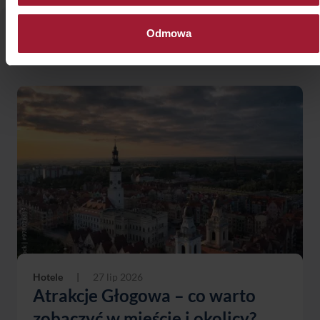
Odmowa
Zobacz
także:
Hotele
|
27 lip 2026
Atrakcje Głogowa – co warto
zobaczyć w mieście i okolicy?