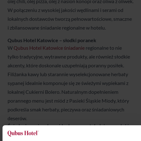
olej chili, olej pizza, olej z nasion konopi oraz oliwa z oliwek.
W połączeniu z wysokiej jakości wędlinami i serami od
lokalnych dostawców tworzą pełnowartościowe, smaczne
i zbilansowane śniadanie regionalne w hotelu.
Qubus Hotel Katowice – słodki poranek
W
Qubus Hotel Katowice śniadanie
regionalne to nie
tylko tradycyjne, wytrawne produkty, ale również słodkie
akcenty, które doskonale uzupełniają poranny posiłek.
Filiżanka kawy lub starannie wyselekcjonowane herbaty
sypanej idealnie komponuje się ze świeżymi wypiekami z
lokalnej Cukierni Bolero. Naturalnym dopełnieniem
porannego menu jest miód z Pasieki Śląskie Miody, który
podkreśla smak herbaty, pieczywa oraz śniadaniowych
deserów.
Śniadanie regionalne – idealny początek dnia w podróży
Niezależnie od tego, czy podróżujesz służbowo, czy