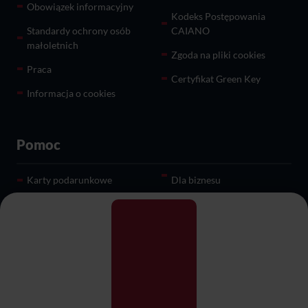
Obowiązek informacyjny
Kodeks Postępowania
Standardy ochrony osób
CAIANO
małoletnich
Zgoda na pliki cookies
Praca
Certyfikat Green Key
Informacja o cookies
Pomoc
Karty podarunkowe
Dla biznesu
Przyjęcia i imprezy
Restauracje
okolicznościowe
O nas
Kontakt