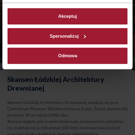
Akceptuj
Spersonalizuj
Odmowa
Skansen Łódzkiej Architektury
Drewnianej
Skansen Łódzkiej Architektury Drewnianej znajduje się przy
Centralnym Muzeum Włókiennictwa w Łodzi. Został otwarty dla
turystów 30 września 2008 roku.
Skansen bogaty jest w wiele doskonale zachowanych zabytków
np. znajduje się w nim ponad 200-letni modrzewiowy kościół
oraz pięć blisko stuletnich domów rzemieślników.