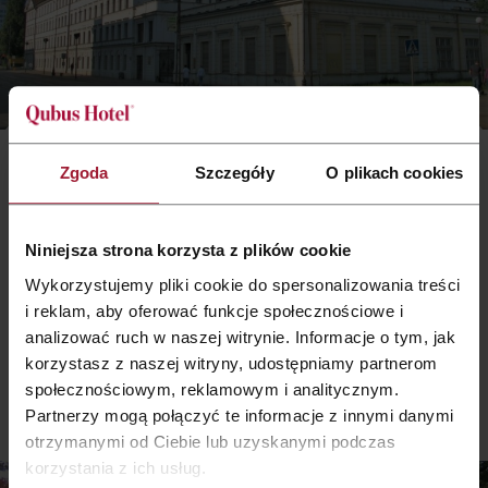
Centralne Muzeum Włókiennictwa
Zgoda
Szczegóły
O plikach cookies
Centralne Muzeum Włókiennictwa znajduje się w Łodzi w byłej
Białej Fabryce. Fabryka została zbudowana w latach 1835-1839
Niniejsza strona korzysta z plików cookie
przez Ludwika Geyera.
Była to pierwsza w Łodzi „fabryka wielowydziałowa”. Jako
Wykorzystujemy pliki cookie do spersonalizowania treści
pierwsza w Polsce posiadała mechaniczną przędzalnię, tkalnię i
i reklam, aby oferować funkcje społecznościowe i
drukarnię bawełny oraz maszynę parową.
analizować ruch w naszej witrynie. Informacje o tym, jak
Dzięki zgromadzonym przez muzeum zbiorom można poznać
korzystasz z naszej witryny, udostępniamy partnerom
włókienniczy proces produkcyjny od podstaw.
społecznościowym, reklamowym i analitycznym.
Partnerzy mogą połączyć te informacje z innymi danymi
otrzymanymi od Ciebie lub uzyskanymi podczas
korzystania z ich usług.