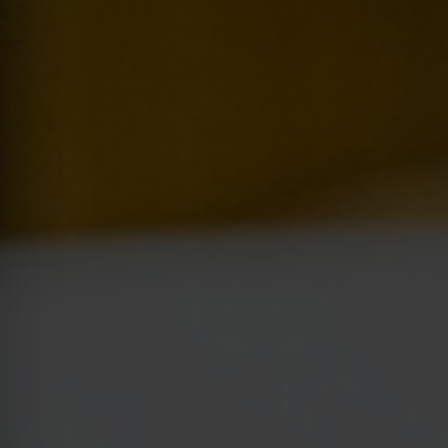
Kraków
Legnica
Łódź
Wrocław
Zielona Góra
Żory