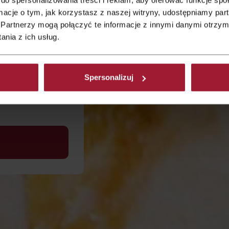
iowe
ormacje o tym, jak korzystasz z naszej witryny, udostępniamy p
onwenty,
Partnerzy mogą połączyć te informacje z innymi danymi otrzym
ą
nia z ich usług.
ątkowy
na jest z 3
Spersonalizuj
olskim,