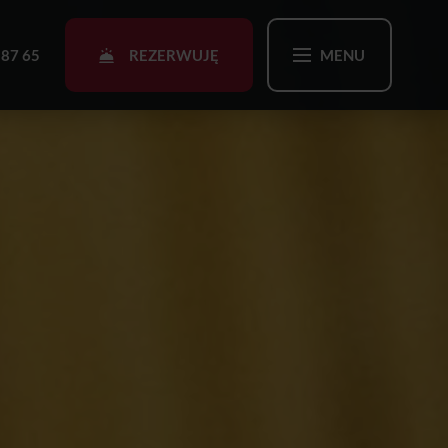
REZERWUJĘ
 87 65
MENU