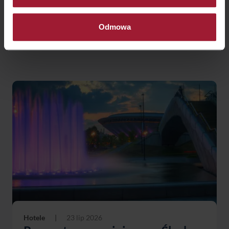
kierunków na Dolnym Śląsku, potrafi zaskoczyć już
podczas pierwszego spaceru. To jedno z najstarszych
polskich miast, którego historia liczy ponad tysiąc lat.
Odmowa
Przez....
Hotele
|
23 lip 2026