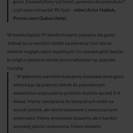
gości. Zauważyliśmy też trend „powrotu do przeszłości”
czyli wzornictwa lat 90-tych –
mówi Artur Hajduk,
Prezes sieci Qubus Hotel
.
W hotelu będzie 97 komfortowych pokojów dla gości.
Jednak to co wyróżni obiekt na pierwszy rzut oka to
właśnie wygląd części wspólnych. Co ciekawe gość będzie
je mógł w pewnym sensie personalizować np. poprzez
muzykę.
– W głębokiej warstwie budujemy doświadczenie gości
odwołując się poprzez detale do popularnych
elementów wyposażenia polskich domów sprzed 3-4
dekad. Mamy nawiązania do klasycznych mebli na
wysoki połysk, ale skontrastowane z nowoczesnymi
wnętrzami. Mamy drewniane boazerie, ale o bardzo
wysokiej jakości wykonania. Mamy kinkiety