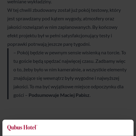
wełniane wykładziny.
W tej chwili zbudowany został już pokój testowy, który
jest sprawdzany pod kątem wygody, atmosfery oraz
jakości rozwiązań w nim zaplanowanych. By końcowy
efekt projektu był w pełni satysfakcjonujący testy i
poprawki potrwają jeszcze parę tygodni.
– Pokój będzie w pewnym sensie wisienką na torcie. To
tu goście będą spędzać najwięcej czasu. Zadbamy więc
o to, żeby było w nim kameralnie, a wszystkie elementy
znajdujące się wewnątrz były wygodne i najwyższej
jakości. To ma być wyjątkowe miejsce odpoczynku dla
gości –
Podsumowuje Maciej Pabisz
.