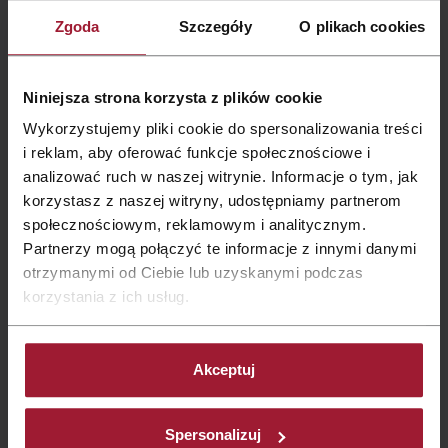
Zobacz
także:
Zgoda
Szczegóły
O plikach cookies
Niniejsza strona korzysta z plików cookie
Wykorzystujemy pliki cookie do spersonalizowania treści
i reklam, aby oferować funkcje społecznościowe i
analizować ruch w naszej witrynie. Informacje o tym, jak
korzystasz z naszej witryny, udostępniamy partnerom
społecznościowym, reklamowym i analitycznym.
Partnerzy mogą połączyć te informacje z innymi danymi
otrzymanymi od Ciebie lub uzyskanymi podczas
korzystania z ich usług.
Hotele
|
27 lip 2026
Atrakcje Głogowa – co warto
Akceptuj
zobaczyć w mieście i okolicy?
Choć Głogów nie należy do najczęściej wybieranych
Spersonalizuj