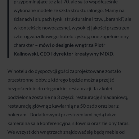
przypominające te z lat 70. ale są to współcześnie
wykonane modele ze szkła strukturalnego. Mamy na
ścianach i słupach tynki strukturalne i tzw. „baranki”, ale
w kontekście nowoczesnej, wysokiej jakości przestrzeni
czterogwiazdkowego hotelu zyskują one zupełnie inny
charakter –
mówi o designie wnętrza Piotr
Kalinowski, CEO i dyrektor kreatywny MIXD
.
W hotelu do dyspozycji gości zaprojektowane zostało
przestronne lobby, z którego będzie można przejść
bezpośrednio do eleganckiej restauracji. Ta z kolei
podzielona zostanie na 3 części: restaurację śniadaniową,
restaurację główną z kawiarnią na 50 osób oraz bar z
hokerami. Dodatkowymi przestrzeniami będą także
kameralna sala konferencyjna, siłownia oraz zielony taras.
We wszystkich wnętrzach znajdować się będą meble od