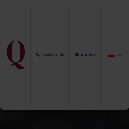
ZADZWOŃ
NAPISZ
Koncept lokalności we
wnętrzach Qubus
Hotel Katowice