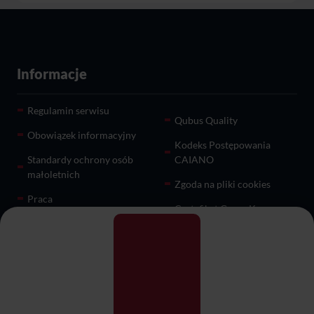
Informacje
Regulamin serwisu
Qubus Quality
Obowiązek informacyjny
Kodeks Postępowania
Standardy ochrony osób
CAIANO
małoletnich
Zgoda na pliki cookies
Praca
Certyfikat Green Key
Informacja o cookies
Pomoc
Karty podarunkowe
Dla biznesu