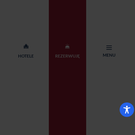
Przyjęcia i imprezy
Restauracje
okolicznościowe
O nas
Kontakt
MENU
HOTELE
REZERWUJĘ
Centrala Sieci Qubus Hotel
+48 71 782 87 65
Management
rezerwacja@qubushotel.co
Adres: ul. Skierniewicka 18,
m
53-117 Wrocław
© 2026 Qubus Hotel all rights reserved.
Design:
Proformat