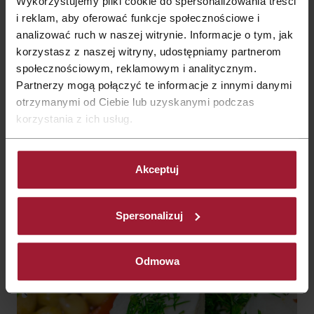
Wykorzystujemy pliki cookie do spersonalizowania treści
świecie jest kuchnia włoska. W ofercie lunchów
i reklam, aby oferować funkcje społecznościowe i
konferencyjnych Qubus Hotel proponujemy wyjątkową
analizować ruch w naszej witrynie. Informacje o tym, jak
kompozycję włoskich smaków. Delikatne sery, świeże ryby czy
prawdziwie makarony to tylko niektóre propozycje dla
korzystasz z naszej witryny, udostępniamy partnerom
miłośników włoskich potraw.
społecznościowym, reklamowym i analitycznym.
Partnerzy mogą połączyć te informacje z innymi danymi
otrzymanymi od Ciebie lub uzyskanymi podczas
korzystania z ich usług.
Akceptuj
Spersonalizuj
Odmowa