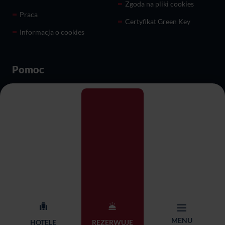
Zgoda na pliki cookies
Praca
Certyfikat Green Key
Informacja o cookies
Pomoc
Karty podarunkowe
Dla biznesu
Przyjęcia i imprezy
Restauracje
okolicznościowe
O nas
Kontakt
Centrala Sieci Qubus Hotel
+48 71 782 87 65
Management
MENU
HOTELE
REZERWUJĘ
rezerwacja@qubushotel.co