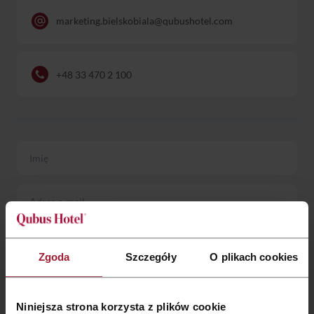
marketing.bielskobiala@qubushotel.com
Głogów
Gorzów Wlkp.
+48 33 470 2 100
Katowice
Kielce
Kraków
Legnica
Łódź
Wrocław
Zgoda
Szczegóły
O plikach cookies
Zielona Góra
Niniejsza strona korzysta z plików cookie