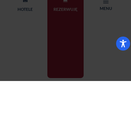
+48 71 782 87 65
Management
MENU
HOTELE
REZERWUJĘ
rezerwacja@qubushotel.co
Adres: ul. Skierniewicka 18,
m
53-117 Wrocław
© 2026 Qubus Hotel all rights reserved.
Design:
Proformat
REZERWACJA
WYBIERZ HOTEL
MENU
STRONA GŁÓWNA
Bielsko-Biała
WYBIERZ SPOŚRÓD 14 HOTELI
Wybierz hotel