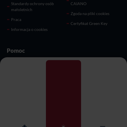
Standardy ochrony osób
CAIANO
małoletnich
Zgoda na pliki cookies
Praca
Certyfikat Green Key
Informacja o cookies
Pomoc
Karty podarunkowe
Dla biznesu
Przyjęcia i imprezy
Restauracje
okolicznościowe
O nas
Kontakt
Centrala Sieci Qubus Hotel