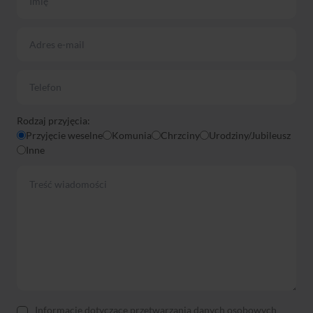
Rodzaj przyjęcia:
Przyjęcie weselne
Komunia
Chrzciny
Urodziny/Jubileusz
Inne
Informacje dotyczące przetwarzania danych osobowych