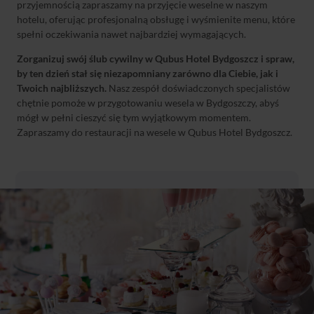
przyjemnością zapraszamy na przyjęcie weselne w naszym
hotelu, oferując profesjonalną obsługę i wyśmienite menu, które
spełni oczekiwania nawet najbardziej wymagających.
Zorganizuj swój ślub cywilny w Qubus Hotel Bydgoszcz i spraw,
by ten dzień stał się niezapomniany zarówno dla Ciebie, jak i
Twoich najbliższych.
Nasz zespół doświadczonych specjalistów
chętnie pomoże w przygotowaniu wesela w Bydgoszczy, abyś
mógł w pełni cieszyć się tym wyjątkowym momentem.
Zapraszamy do restauracji na wesele w Qubus Hotel Bydgoszcz.