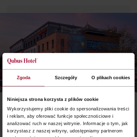
Zgoda
Szczegóły
O plikach cookies
Niniejsza strona korzysta z plików cookie
Wesele
w Qubus Hotel Bydgoszcz
Wykorzystujemy pliki cookie do spersonalizowania treści
Organizując wesele w Qubus Hotel Bydgoszcz, możecie liczyć na
i reklam, aby oferować funkcje społecznościowe i
wsparcie profesjonalistów z wieloletnim doświadczeniem
.
analizować ruch w naszej witrynie. Informacje o tym, jak
Nasze pięknie udekorowane sale weselne, wyjątkowe menu i
korzystasz z naszej witryny, udostępniamy partnerom
dodatkowe atrakcje sprawią, że zarówno Wy, jak i Wasi Goście,