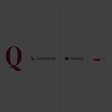
ZADZWOŃ
NAPISZ
Sala weselna – Qubus Hotel
Bydgoszcz
Podróż poślubna za 1 PLN do 1 z naszych 14 hoteli