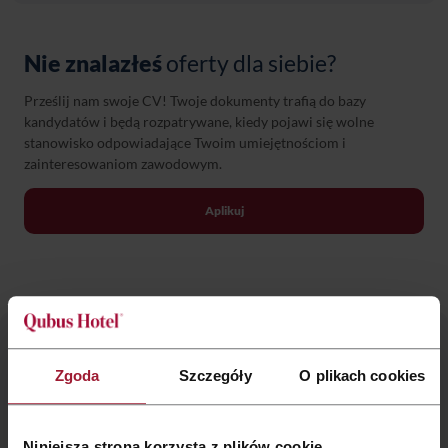
Qubus Hotel Łódź
Qubus Hotel Wrocław
Nie znalazłeś
oferty dla siebie?
Qubus Hotel Zielona
Prześlij nam swoje CV! Twoje dokumenty trafią do bazy
Góra
kandydatów i będą rozpatrywane, kiedy pojawi się wolne
stanowisko odpowiadające Twoim umiejętnościom i
Qubus Hotel Legnica
zainteresowaniom zawodowym.
Qubus Hotel Kraków
Aplikuj
Qubus Hotel Kielce
Qubus Hotel Gorzów
Wielkopolski
Praca
w Qubus Hotel
Qubus Hotel Głogów
Zgoda
Szczegóły
O plikach cookies
Praca w hotelarstwie skupia się na ludziach.
Qubus Hotel Gliwice
Najważniejsze dla nas jest to, aby Goście, którzy
nas odwiedzają, czuli się w naszych hotelach
Niniejsza strona korzysta z plików cookie
Qubus Hotel Bielsko-