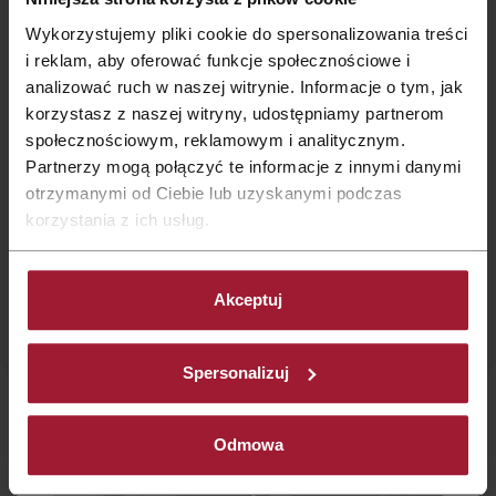
Biała
komfortowo. Udaje nam się to dzięki temu, jaki
Wykorzystujemy pliki cookie do spersonalizowania treści
zespół tworzymy. Wspieramy się, wiemy, że
i reklam, aby oferować funkcje społecznościowe i
Qubus Hotel Gdańsk
możemy na siebie nawzajem liczyć. Jeśli cieszy Cię
analizować ruch w naszej witrynie. Informacje o tym, jak
obecność innych ludzi, zależy Ci na ich
korzystasz z naszej witryny, udostępniamy partnerom
samopoczuciu i chcesz pracować wśród podobnych
społecznościowym, reklamowym i analitycznym.
osób – zapraszamy. Dowiedz się więcej o pracy w
Partnerzy mogą połączyć te informacje z innymi danymi
Qubus Hotel.
otrzymanymi od Ciebie lub uzyskanymi podczas
korzystania z ich usług.
Jak pracujemy w Qubus Hotel
Akceptuj
Jak wygląda rekrutacja w Qubus
Spersonalizuj
Hotel?
Odmowa
Co czeka na Ciebie w Qubus Hotel