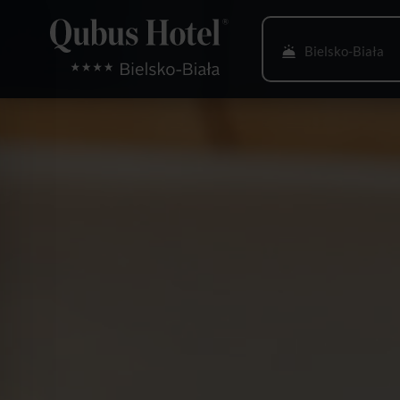
Bielsko-Biała
Bydgoszcz
Gdańsk
Gliwice
Głogów
Gorzów Wlkp.
Katowice
Kielce
Kraków