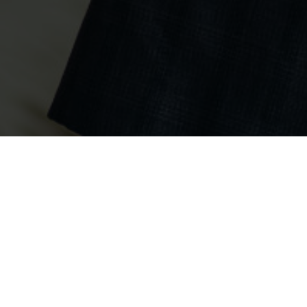
akt
Interesuje Cię n