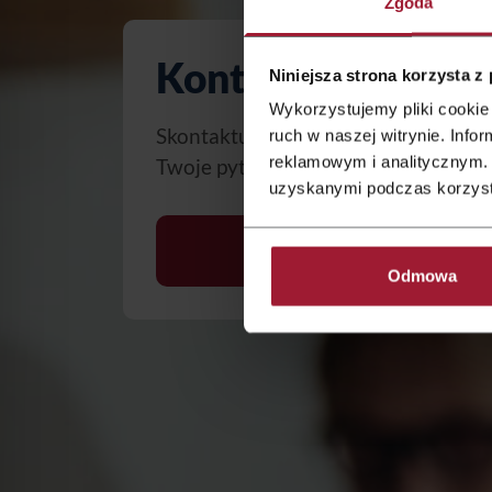
Zgoda
Kontakt
Niniejsza strona korzysta z
Wykorzystujemy pliki cookie 
Skontaktuj się z nami – chętnie od
ruch w naszej witrynie. Inf
reklamowym i analitycznym. 
Twoje pytania.
uzyskanymi podczas korzysta
Napisz do nas
Odmowa