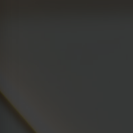
Legnica
Łódź
Wrocław
Zielona Góra
Żory