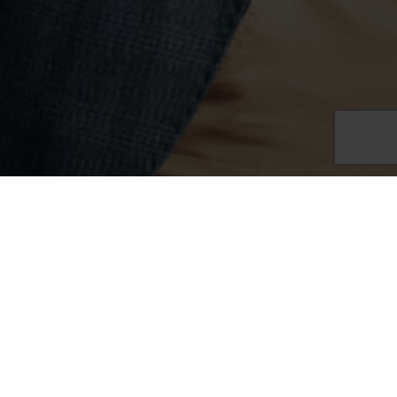
asz hotel? Napisz do nas!
Qubus Hotel Bielsko-Biała