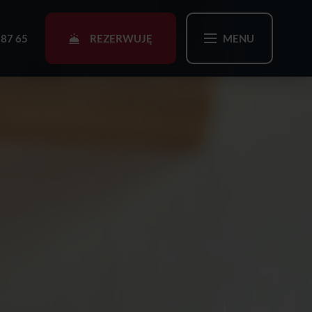
REZERWUJĘ
 87 65
MENU