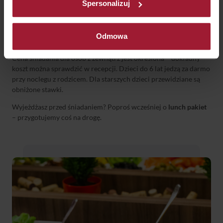
Spersonalizuj
Śniadania serwujemy:
od
7:00
do 10:00
w dni powszednie
Odmowa
od
7:00
do 11:00
w weekendy i święta
Cena śniadania dla osób z zewnątrz jest określona – dokładny
koszt można sprawdzić w recepcji. Dzieci do 6 lat jedzą za darmo
przy noclegu z rodzicem. Dla starszych dzieci przewidziane są
obniżone stawki.
Wyjeżdżasz przed śniadaniem? Poproś wcześniej o
lunch pakiet
– przygotujemy coś na drogę.