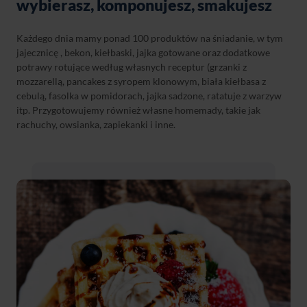
wybierasz, komponujesz, smakujesz
Każdego dnia mamy ponad 100 produktów na śniadanie, w tym
jajecznicę , bekon, kiełbaski, jajka gotowane oraz dodatkowe
potrawy rotujące według własnych receptur (grzanki z
mozzarellą, pancakes z syropem klonowym, biała kiełbasa z
cebulą, fasolka w pomidorach, jajka sadzone, ratatuje z warzyw
itp. Przygotowujemy również własne homemady, takie jak
rachuchy, owsianka, zapiekanki i inne.