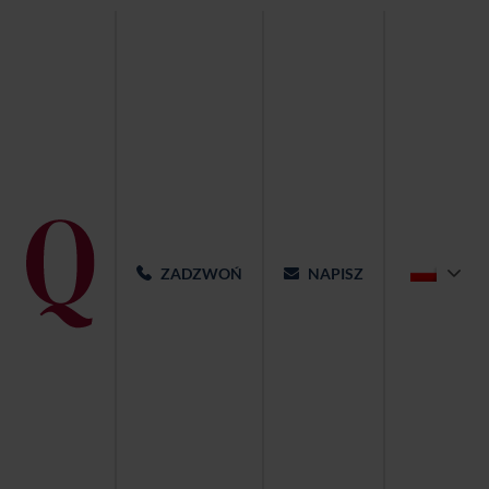
ZADZWOŃ
NAPISZ
Śniadania w Qubus Hotel Żory!
Jeśli szukasz miejsca, gdzie zjeść śniadanie w Żorach, w
którym jakość idzie w parze z przytulną atmosferą, wybierz
Qubus Hotel. Nasze poranne bufety to idealne połączenie
komfortu, świeżości i różnorodności – codziennie czeka tu