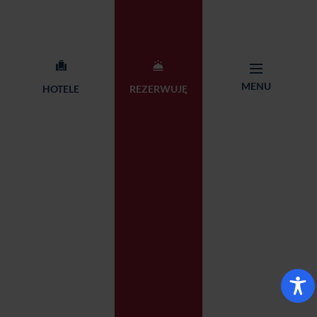
Karty podarunkowe
Dla biznesu
Przyjęcia i imprezy
Restauracje
okolicznościowe
O nas
MENU
HOTELE
REZERWUJĘ
Kontakt
Centrala Sieci Qubus Hotel
+48 71 782 87 65
Management
rezerwacja@qubushotel.co
Adres: ul. Skierniewicka 18,
m
53-117 Wrocław
© 2026 Qubus Hotel all rights reserved.
Design:
Proformat