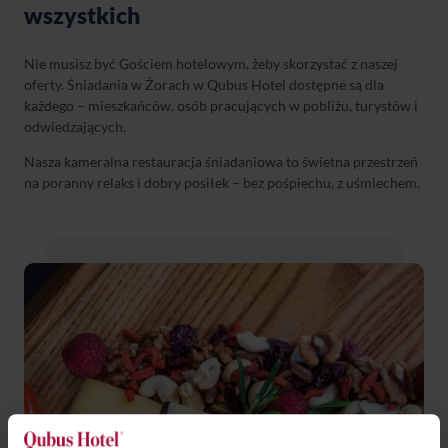
wszystkich
Nie musisz być Gościem hotelowym, żeby skorzystać z naszej
oferty. Śniadania w Żorach w Qubus Hotel dostępne są dla
każdego – mieszkańców, osób pracujących w pobliżu, turystów i
odwiedzających.
Nasza kameralna restauracja śniadaniowa to świetna przestrzeń
na poranny relaks i dobry posiłek – bez pośpiechu, z uśmiechem.