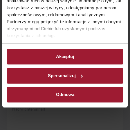
analizować ruch w naszej witrynie. Informacje o tym, jak
korzystasz z naszej witryny, udostępniamy partnerom
marketing.zielonagora@qubushotel.com
społecznościowym, reklamowym i analitycznym.
Partnerzy mogą połączyć te informacje z innymi danymi
otrzymanymi od Ciebie lub uzyskanymi podczas
+48 68 329 3 100
korzystania z ich usług.
Kontakt
Formular
:
Akceptuj
Spersonalizuj
Odmowa