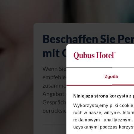
Beschaffen Sie Pe
mit Qubus Hotel!
Wenn Sie eine Personalbeschaffung 
empfehlen wir Ihnen, mit der Hotel
Zgoda
zusammenzuarbeiten. Wir haben ei
Angebot vorbereitet, das gute
Niniejsza strona korzysta z
Gesprächsbedingungen sowie attrak
Wykorzystujemy pliki cookie 
berücksichtigt.
ruch w naszej witrynie. Inf
reklamowym i analitycznym. 
uzyskanymi podczas korzysta