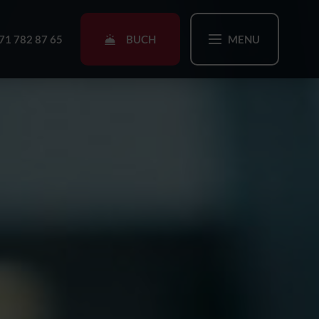
BUCH
71 782 87 65
MENU