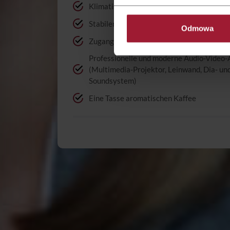
Klimatisierte Konferenzräume in den Sta
Stabilen und schnellen Internetzugang Wi
Odmowa
Zugang zu einem Computer, Telefon und F
Professionelle und moderne Audio-Video-
(Multimedia-Projektor, Leinwand, Dia- und
Soundsystem)
Eine Tasse aromatischen Kaffee