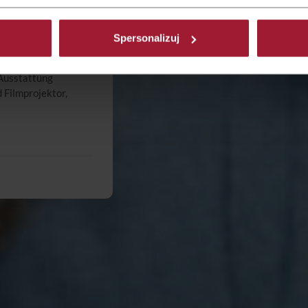
dtzentren
-Fi
Spersonalizuj
ax
Ausstattung
 Filmprojektor,