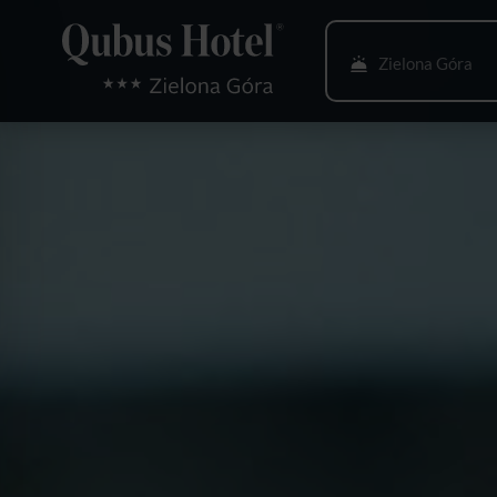
Zielona Góra
Bielsko-Biała
Bydgoszcz
Gdańsk
Gliwice
Głogów
Gorzów Wlkp.
Katowice
Kielce