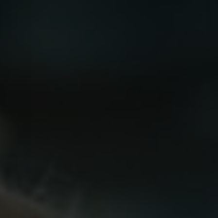
Kraków
Legnica
Łódź
Wrocław
Żory