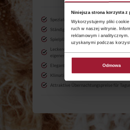
Niniejsza strona korzysta z
Spezialmenü für die Jüngsten
Wykorzystujemy pliki cookie 
ruch w naszej witrynie. Inf
Ständige Betreuung durch Veranstaltungs
reklamowym i analitycznym. 
Spielplätze für Kinder
uzyskanymi podczas korzysta
Leckere Gerichte aus hochwertigen, natür
eigenen Rezepten
Elegante Tischdekoration
Odmowa
Klimatisierte Innenräume
Attraktive Übernachtungspreise für Tagu