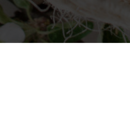
ondere Veranstaltungen
Taufen
in Qubus
 Familie und eine großartige
 wir Ihnen im Qubus Hotel die
taurant an.