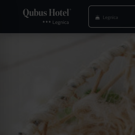
Legnica
Bielsko-Biała
Bydgoszcz
Gdańsk
Gliwice
Głogów
Gorzów Wlkp.
Katowice
Kielce