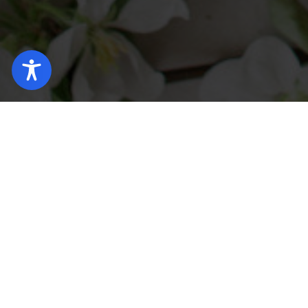
Startseite
Hotel Legnica (DE)
Empfänge und bes
Einzigartige Taufe 
Hotel
Legnica
Taufen sind ein einzigartiges Ereignis für die ganze
Gelegenheit, Ihre Lieben zu treffen. Deshalb bieten
Organisation dieses Festes in einem eleganten Res