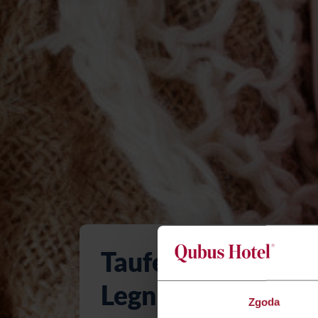
Taufen im Qubus 
Legnica
Zgoda