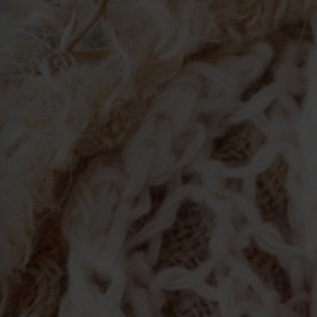
Kraków
Łódź
Wrocław
Zielona Góra
Żory