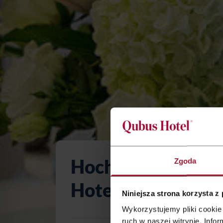
Hochzeitsfeier im
Zgoda
Hotel Legnica
Niniejsza strona korzysta z
Wykorzystujemy pliki cookie 
ruch w naszej witrynie. Inf