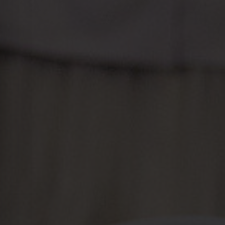
Kraków
Łódź
Wrocław
Zielona Góra
Żory