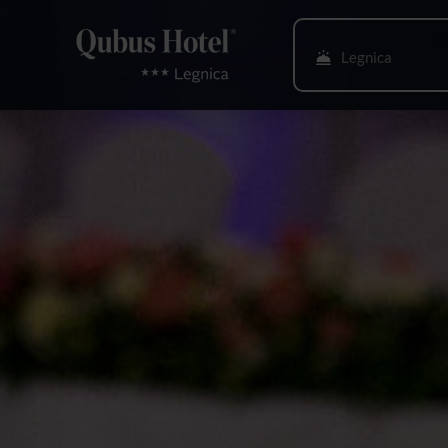
Legnica
Bielsko-Biała
Bydgoszcz
Gdańsk
Gliwice
Głogów
Gorzów Wlkp.
Katowice
Kielce