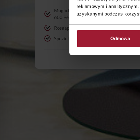
reklamowym i analitycznym. 
Möglichkeit von Organisierung einer Hochz
uzyskanymi podczas korzysta
600 Personen
Rosaappartement für Jungverheirateten
Spezielle Zimmerpreise für Eltern und Ho
Odmowa