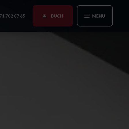
BUCH
71 782 87 65
MENU