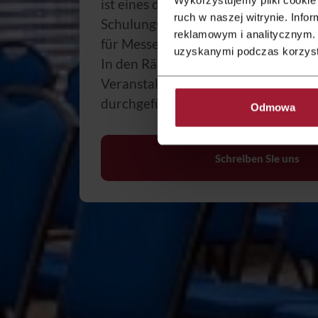
ist eines der größten Konferenz- un
ruch w naszej witrynie. Inf
Schulungszentren und ein idealer V
reklamowym i analitycznym. 
für Messen in Niederschlesien.
uzyskanymi podczas korzysta
In den Räumen des Kongresszentru
Veranstaltungen für bis zu 1.000 P
durchgeführt werden.
Odmowa
Schreiben Sie uns