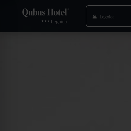
Legnica
Bielsko-Biała
Bydgoszcz
Gdańsk
Gliwice
Głogów
Gorzów Wlkp.
Katowice
Kielce