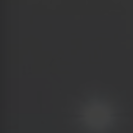
Kraków
Łódź
Wrocław
Zielona Góra
Żory