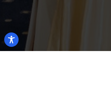
Startseite
Hotel Gorzów Wielkopolski (DE)
Emp
Hochzeitsfeier im 
Gorzów Wielkopols