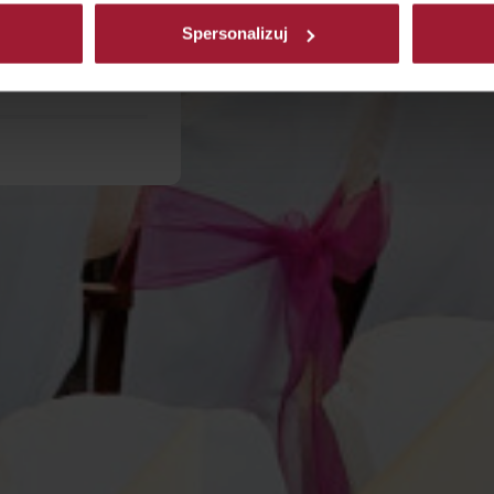
ateten
Spersonalizuj
chzeitsgäste
für das Brautpaar