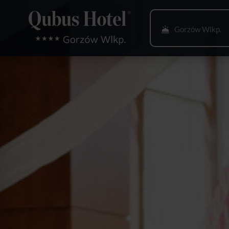
Gorzów Wlkp.
Bielsko-Biała
Bydgoszcz
Gdańsk
Gliwice
Głogów
Katowice
Kielce
Kraków