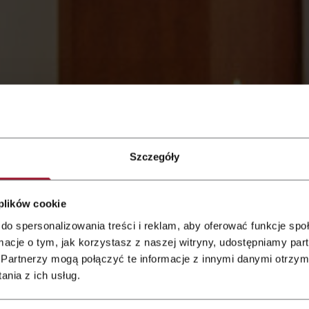
 Qubus
Szczegóły
 plików cookie
do spersonalizowania treści i reklam, aby oferować funkcje sp
ormacje o tym, jak korzystasz z naszej witryny, udostępniamy p
Partnerzy mogą połączyć te informacje z innymi danymi otrzym
zeitsfeier für 90
nia z ich usług.