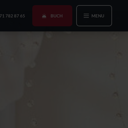
BUCH
71 782 87 65
MENU