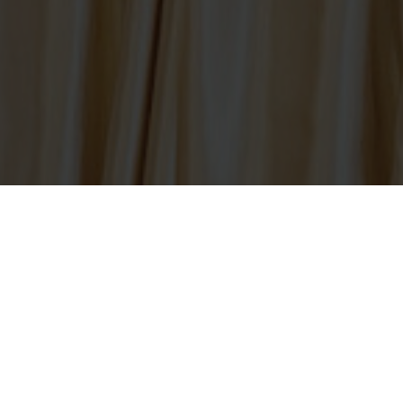
fänge und besondere Veranstaltungen
Hochzeitsfeier
Qubus Hotel
ki