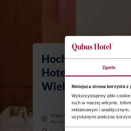
Hochzeitsfeier im
Zgoda
Hotel Gorzów
Wielkopolski
Niniejsza strona korzysta z
Wykorzystujemy pliki cookie 
ruch w naszej witrynie. Inf
reklamowym i analitycznym. 
Möglichkeit von Organisierung einer Hoch
uzyskanymi podczas korzysta
Personen