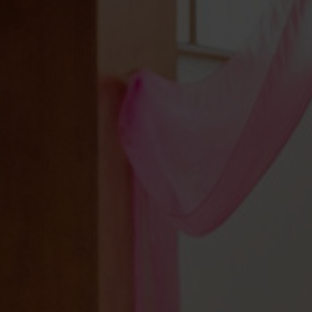
Legnica
Łódź
Wrocław
Zielona Góra
Żory