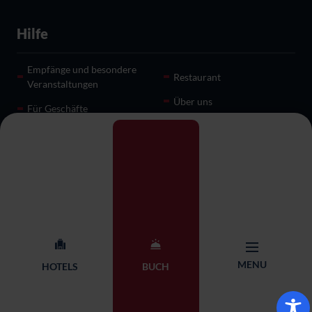
Hilfe
Empfänge und besondere
Restaurant
Veranstaltungen
Über uns
Für Geschäfte
Kontakt
Hauptsitz der Kette Qubus
+48 71 782 87 65
Hotel Management
rezerwacja@qubushotel.co
Adres: ul. Skierniewicka 18,
m
53-117 Wrocław
MENU
HOTELS
BUCH
© 2026 Qubus Hotel all rights reserved.
Design:
Proformat