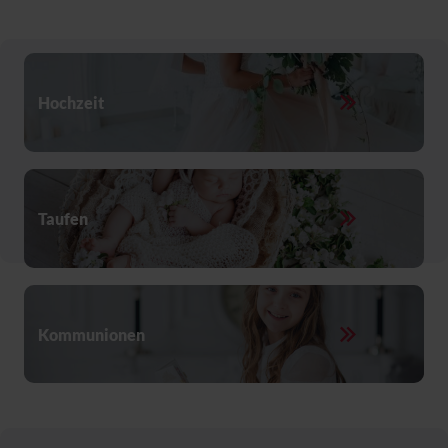
Hochzeit
Many cups of coffee on wooden background
Taufen
Young parents kiss their baby at the same time after the
christening ceremony
Kommunionen
children accepting the first Holy Communion