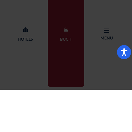
MENU
HOTELS
BUCH
BUCHUNG
HOTEL WÄHLEN
MENU
STARTSEITE
Bielsko-Biała
WÄHLEN SIE AUS 14 HOTELS