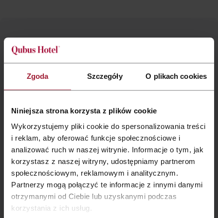
Lassen Sie uns über die Organisation
Ihrer Party sprechen!
Zgoda
Szczegóły
O plikach cookies
marketing.gorzow@qubushotel.com
Niniejsza strona korzysta z plików cookie
Wykorzystujemy pliki cookie do spersonalizowania treści
+48 95 736 3 115
i reklam, aby oferować funkcje społecznościowe i
analizować ruch w naszej witrynie. Informacje o tym, jak
korzystasz z naszej witryny, udostępniamy partnerom
Kontakt
Formular
:
społecznościowym, reklamowym i analitycznym.
Partnerzy mogą połączyć te informacje z innymi danymi
otrzymanymi od Ciebie lub uzyskanymi podczas
korzystania z ich usług.