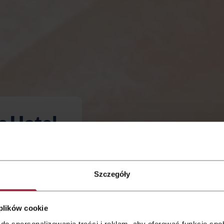
s Hotel
lity breakfast
Szczegóły
ment! Our
ning meal are 7
 plików cookie
extend to 7 a.m.
do spersonalizowania treści i reklam, aby oferować funkcje sp