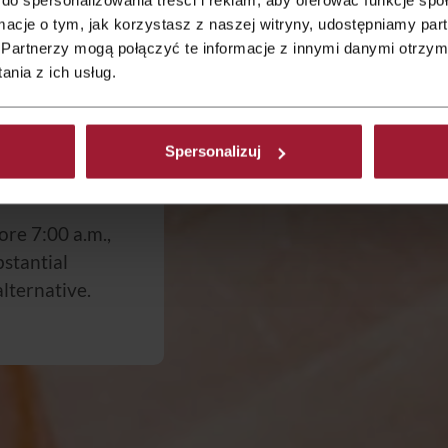
 If your priority
ormacje o tym, jak korzystasz z naszej witryny, udostępniamy p
claw
, Qubus
Partnerzy mogą połączyć te informacje z innymi danymi otrzym
nce, starting
nia z ich usług.
 bread, and a
fy every guest.
w has never
Spersonalizuj
ore 7:00 a.m.,
stantial
lternative.