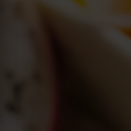
Kraków
Legnica
Łódź
Zielona Góra
Żory