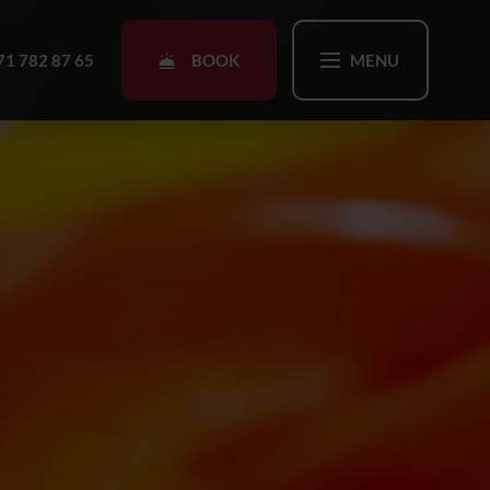
BOOK
71 782 87 65
MENU