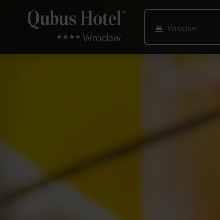
Wrocław
Bielsko-Biała
Bydgoszcz
Gdańsk
Gliwice
Głogów
Gorzów Wlkp.
Katowice
Kielce