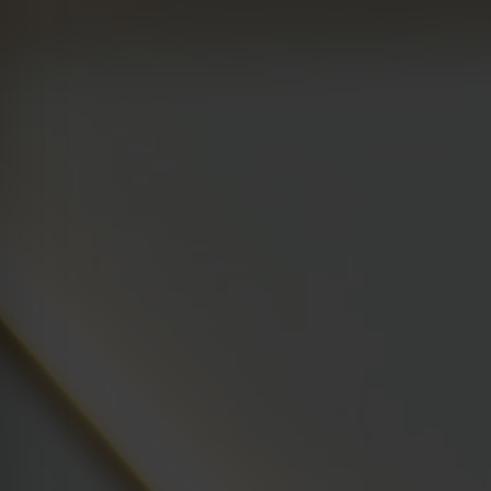
Kraków
Legnica
Łódź
Wrocław
Żory