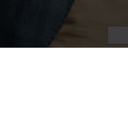
to learn more about our
 to contact us!
Qubus Hotel Zielona Góra