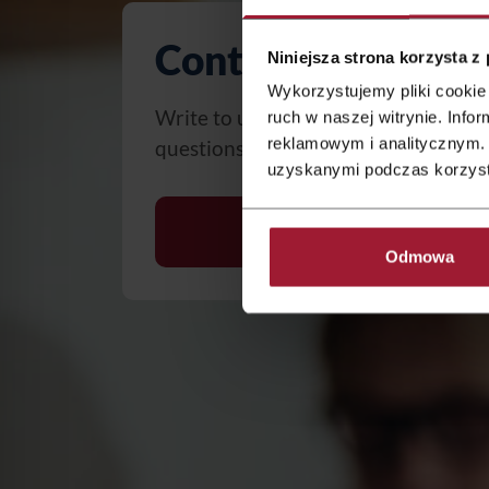
Contact
Niniejsza strona korzysta z
Wykorzystujemy pliki cookie 
Write to us – we will be happy to a
ruch w naszej witrynie. Inf
reklamowym i analitycznym. 
questions.
uzyskanymi podczas korzysta
contact us
Odmowa