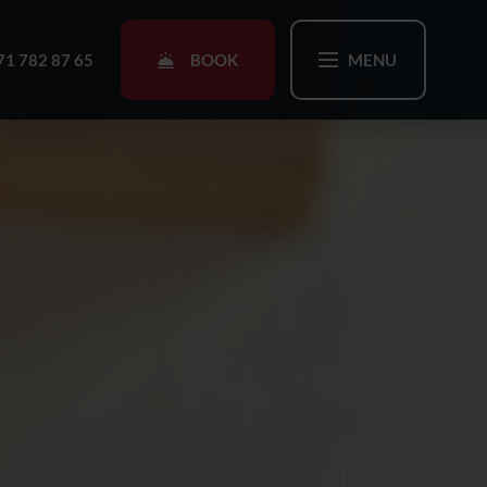
BOOK
71 782 87 65
MENU