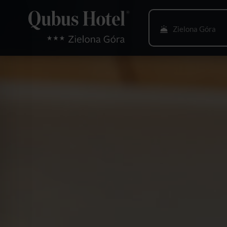
Zielona Góra
Bielsko-Biała
Bydgoszcz
Gdańsk
Gliwice
Głogów
Gorzów Wlkp.
Katowice
Kielce