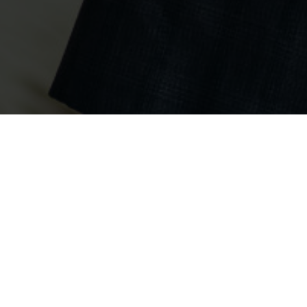
Would you like 
hotel? Feel free