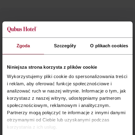
Lassen Sie uns über die Organisation
Ihrer Party sprechen!
Zgoda
Szczegóły
O plikach cookies
marketing.gliwice@qubushotel.com
Niniejsza strona korzysta z plików cookie
Wykorzystujemy pliki cookie do spersonalizowania treści
+48 32 300 1 198
i reklam, aby oferować funkcje społecznościowe i
analizować ruch w naszej witrynie. Informacje o tym, jak
korzystasz z naszej witryny, udostępniamy partnerom
Kontakt
Fomular:
społecznościowym, reklamowym i analitycznym.
Partnerzy mogą połączyć te informacje z innymi danymi
otrzymanymi od Ciebie lub uzyskanymi podczas
korzystania z ich usług.