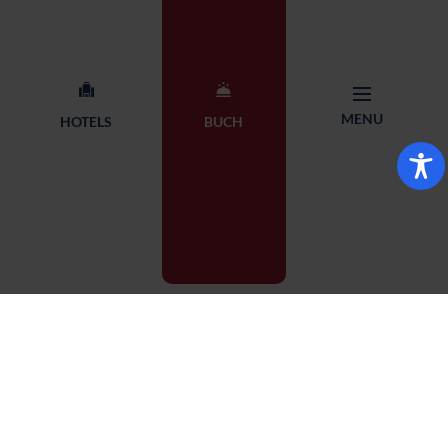
MENU
HOTELS
BUCH
BUCHUNG
HOTEL WÄHLEN
MENU
STARTSEITE
Bielsko-Biała
WÄHLEN SIE AUS 14 HOTELS