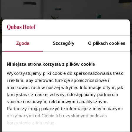
Zgoda
Szczegóły
O plikach cookies
Laden Sie Ihren Nächsten zu einem einzigartigen Hochzeitsfeier
Niniejsza strona korzysta z plików cookie
im Qubus Hotel Gliwice ein. Wir bieten die besten Speisen der
polnischen und europäischen Küche von höchster Klasse, sowie
Wykorzystujemy pliki cookie do spersonalizowania treści
Bedienung und einen Saal nur für Sie. Wir pflegen jede kleinste
i reklam, aby oferować funkcje społecznościowe i
Einzelheit betreffend Feierorganisierung.
analizować ruch w naszej witrynie. Informacje o tym, jak
korzystasz z naszej witryny, udostępniamy partnerom
Alle Speisen werden mit Sorgfalt und Geschmack durch unsere
Küchenchefs komponiert. Wir spezialisieren uns sowohl in
społecznościowym, reklamowym i analitycznym.
europäischer, als auch traditioneller polnischer Küche. Auf
Partnerzy mogą połączyć te informacje z innymi danymi
Wunsch unserer Gäste bereiten wir auch vegetarische Speisen,
otrzymanymi od Ciebie lub uzyskanymi podczas
Speisen für Allergiker bzw. ein spezielles Kindermenü vor.
korzystania z ich usług.