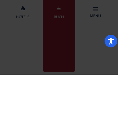
Interaktive Karte anzeigen
MENU
HOTELS
BUCH
BUCHUNG
HOTEL WÄHLEN
MENU
STARTSEITE
Bielsko-Biała
WÄHLEN SIE AUS 14 HOTELS