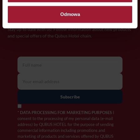
Subscribe to the newsletter and
get a
Odmowa
discount
!
Stay up to date with us! Follow information about new products
and special offers of the Qubus Hotel chain.
*
DATA PROCESSING FOR MARKETING PURPOSES
I
consent to the processing of my personal data (e-mail
address) by QUBUS HOTEL for the purpose of sending
commercial information including promotions and
marketing of products and services offered by QUBUS