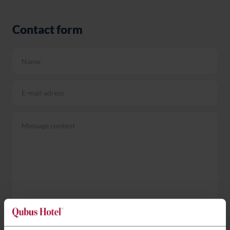
Contact form
Information regarding the processing of personal data
more
details