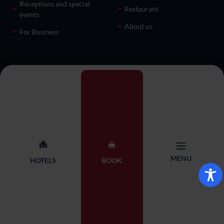
Receptions and special
Restaurant
events
About us
For Business
Contact
Qubus Hotel Management chain
+48 71 782 87 65
Headquarters
rezerwacja@qubushotel.co
Adres: ul. Skierniewicka 18,
m
53-117 Wrocław
MENU
HOTELS
BOOK
© 2026 Qubus Hotel all rights reserved.
Design:
Proformat