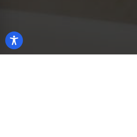
Home page
About hotel
Finger Food