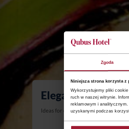
Zgoda
Niniejsza strona korzysta z
Wykorzystujemy pliki cookie 
Elegant Finger Fo
ruch w naszej witrynie. Inf
reklamowym i analitycznym. 
Ideas for original additions to the c
uzyskanymi podczas korzysta