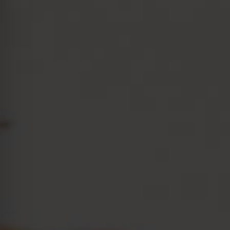
Kraków
Łódź
Wrocław
Zielona Góra
Żory