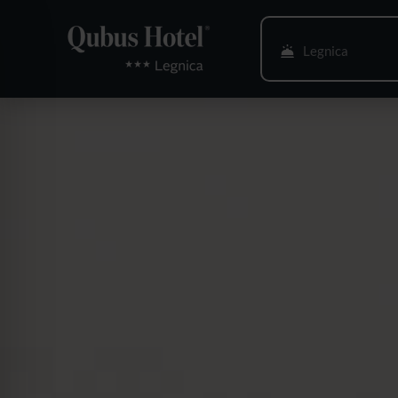
Legnica
Bielsko-Biała
Bydgoszcz
Gdańsk
Gliwice
Głogów
Gorzów Wlkp.
Katowice
Kielce