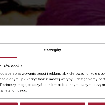
Szczegóły
 plików cookie
do spersonalizowania treści i reklam, aby oferować funkcje sp
od
ormacje o tym, jak korzystasz z naszej witryny, udostępniamy p
Partnerzy mogą połączyć te informacje z innymi danymi otrzym
offee break
nia z ich usług.