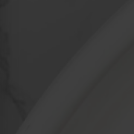
Kraków
Legnica
Łódź
Wrocław
Zielona Góra