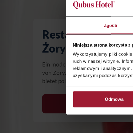
Zgoda
Restaurant Qubus
Żory
Niniejsza strona korzysta z
Wykorzystujemy pliki cookie 
ruch w naszej witrynie. Inf
Ein modernes Restaurant in der Nä
reklamowym i analitycznym. 
von Żory. Das Restaurant des Qubus
uzyskanymi podczas korzysta
bietet polnische und europäische Kü
Odmowa
Menü prüfen