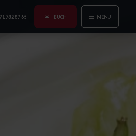
BUCH
71 782 87 65
MENU