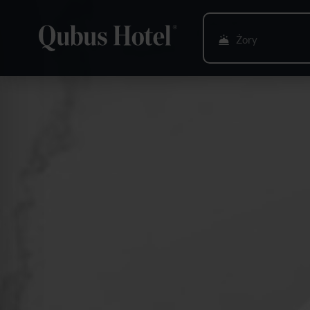
Żory
Bielsko-Biała
Bydgoszcz
Gdańsk
Gliwice
Głogów
Gorzów Wlkp.
Katowice
Kielce