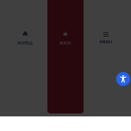
Kontakt
Hauptsitz der Kette Qubus
+48 71 782 87 65
Hotel Management
MENU
HOTELS
BUCH
rezerwacja@qubushotel.co
Adres: ul. Skierniewicka 18,
m
53-117 Wrocław
© 2026 Qubus Hotel all rights reserved.
Design:
Proformat
BUCHUNG