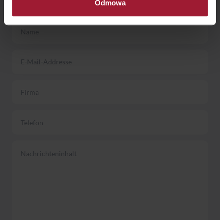
Odmowa
Kielce
Kraków
Legnica
Łódź
Wrocław
Zielona Góra
Bydgoszcz