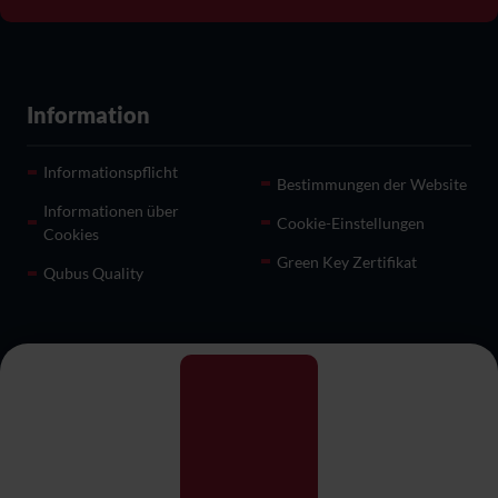
Information
Informationspflicht
Bestimmungen der Website
Informationen über
Cookie-Einstellungen
Cookies
Green Key Zertifikat
Qubus Quality
Hilfe
Empfänge und besondere
Restaurant
Veranstaltungen
Über uns
Für Geschäfte