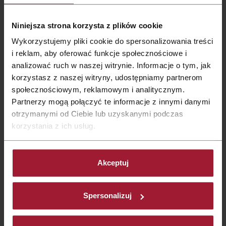
Haben Sie noch Fragen? Lassen Sie uns
Niniejsza strona korzysta z plików cookie
reden!
Wykorzystujemy pliki cookie do spersonalizowania treści
i reklam, aby oferować funkcje społecznościowe i
analizować ruch w naszej witrynie. Informacje o tym, jak
Stadt wählen:
korzystasz z naszej witryny, udostępniamy partnerom
społecznościowym, reklamowym i analitycznym.
Bielsko-Biała
Partnerzy mogą połączyć te informacje z innymi danymi
otrzymanymi od Ciebie lub uzyskanymi podczas
Gdańsk
korzystania z ich usług.
Gliwice
marketing.bielskobiala@qubushotel.com
Akceptuj
Głogów
Gorzów Wlkp.
Spersonalizuj
+48 33 470 2 100
Katowice