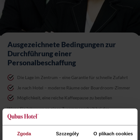
Ausgezeichnete Bedingungen zur
Durchführung einer
Personalbeschaffung
Die Lage im Zentrum – eine Garantie für schnelle Zufahrt
Je nach Hotel – moderne Räume oder Boardroom-Zimmer
Möglichkeit, eine reiche Kaffeepause zu bestellen
Wenn Sie Interesse an einer Zusammenarbeit bei der
Organisation einer Personalbeschaffung haben, kontaktieren Sie
uns bitte. Unsere Berater werden ein optimales Angebot für Sie
vorbereiten.
Zgoda
Szczegóły
O plikach cookies