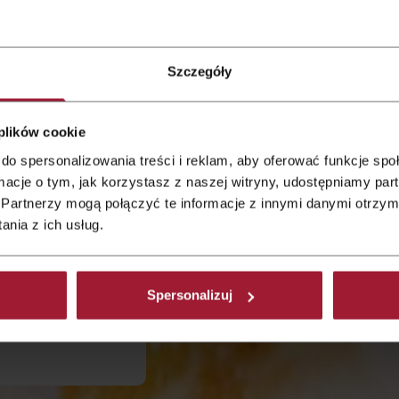
ekt für
Szczegóły
 plików cookie
do spersonalizowania treści i reklam, aby oferować funkcje sp
 bereichern wir
ormacje o tym, jak korzystasz z naszej witryny, udostępniamy p
richtet sich in
Partnerzy mogą połączyć te informacje z innymi danymi otrzym
nztägige oder
nia z ich usług.
n, Workshops,
r Vorträge
 einzigartigen
Spersonalizuj