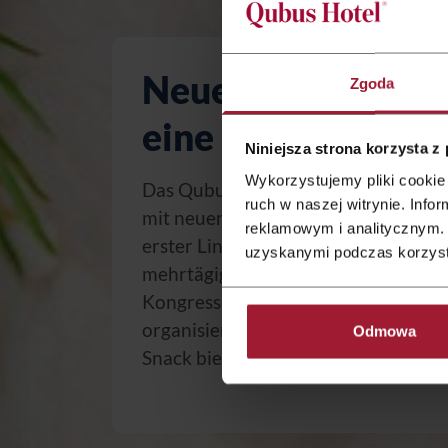
Neue Lunches perf
Zgoda
eine Konferenz
Niniejsza strona korzysta z
Wykorzystujemy pliki cookie 
Das Qubus Hotel-Konferenzangebot
ruch w naszej witrynie. Inf
mit neuen Lunchpausen. Das Angebot 
reklamowym i analitycznym. 
erster Linie an Unternehmen, die ga
uzyskanymi podczas korzysta
mehrtägige Konferenzen, Schulunge
Kongresse, Seminare, Debatten ode
organisieren und ihren Gästen einen
Odmowa
Snack bieten möchten.