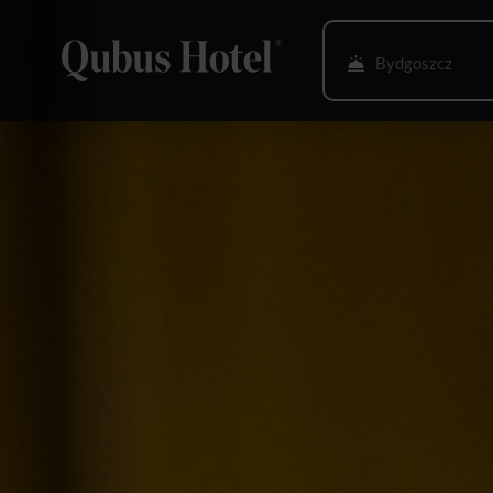
Bydgoszcz
Bielsko-Biała
Gdańsk
Gliwice
Głogów
Gorzów Wlkp.
Katowice
Kielce
Kraków