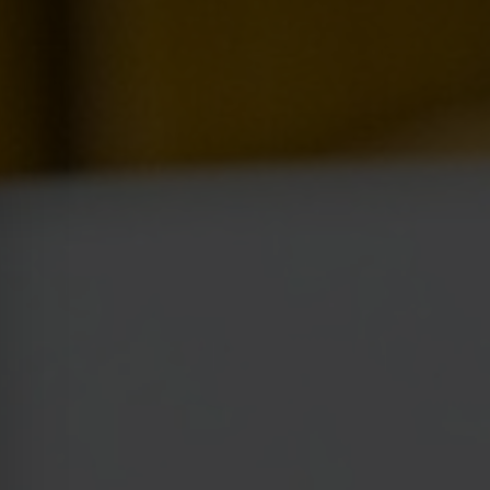
Legnica
Łódź
Wrocław
Zielona Góra
Żory