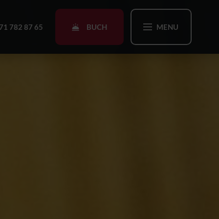
BUCH
71 782 87 65
MENU