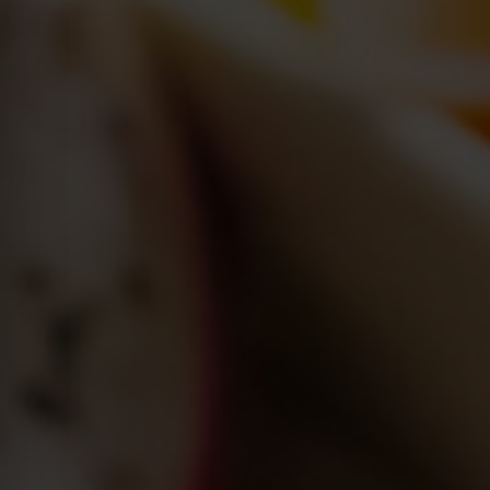
Kraków
Legnica
Wrocław
Zielona Góra
Żory