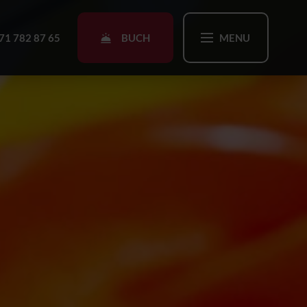
BUCH
71 782 87 65
MENU