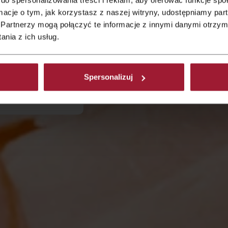
ormacje o tym, jak korzystasz z naszej witryny, udostępniamy p
 von 6:30 bis
Partnerzy mogą połączyć te informacje z innymi danymi otrzym
rtage 6:30 bis
nia z ich usług.
isen, bieten wir
Spersonalizuj