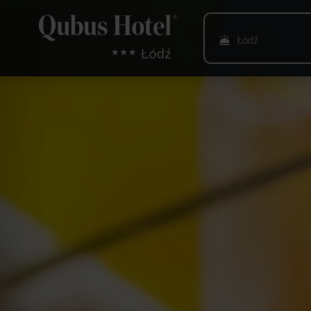
Łódź
Bielsko-Biała
Bydgoszcz
Gdańsk
Gliwice
Głogów
Gorzów Wlkp.
Katowice
Kielce