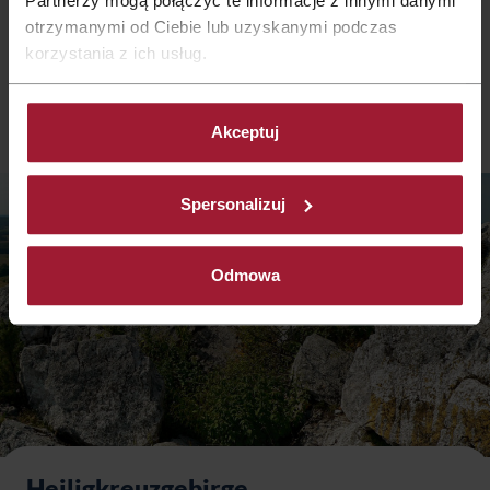
Partnerzy mogą połączyć te informacje z innymi danymi
Besucher können ein gutes Dutzend Ausstellungen sehen, u.a.
otrzymanymi od Ciebie lub uzyskanymi podczas
Puppen aus der gan zen Welt, historisches und volkstümliches
korzystania z ich usług.
Spielzeug, Modelle von Fahrzeugen sowie elektrische
Modellbahn.
Akceptuj
Spersonalizuj
Odmowa
Heiligkreuzgebirge