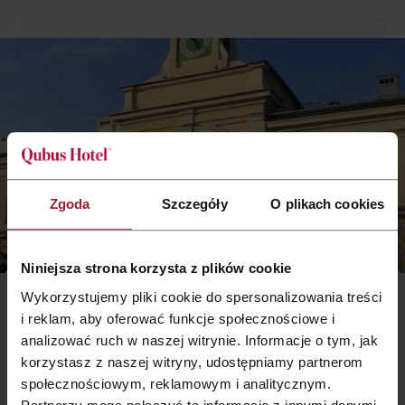
Zgoda
Szczegóły
O plikach cookies
Niniejsza strona korzysta z plików cookie
Das Museum für Spielzeuge und Spiel
Wykorzystujemy pliki cookie do spersonalizowania treści
i reklam, aby oferować funkcje społecznościowe i
analizować ruch w naszej witrynie. Informacje o tym, jak
Das Museum für Spielzeuge und Spiel (Muzeum Zabawy) ist das
älteste und das größte Museum dieser Art in Polen. Es entstand
korzystasz z naszej witryny, udostępniamy partnerom
1979 und beherbergt heute über 4500 Exponate.
społecznościowym, reklamowym i analitycznym.