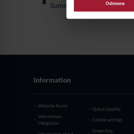
Odmowa
Summer Offer
Information
Website Terms
Qubus Quality
Information
Cookie settings
Obligation
Green Key