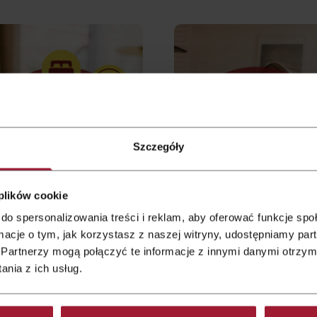
Hotel Zielona Góra
Hotel Wrocław
Hotel Łódź
Hotel Legnica
Szczegóły
Hotel Kraków
Hotel Kielce
 plików cookie
do spersonalizowania treści i reklam, aby oferować funkcje sp
Hotel Gorzów Wielkopolski
ormacje o tym, jak korzystasz z naszej witryny, udostępniamy p
Partnerzy mogą połączyć te informacje z innymi danymi otrzym
Hotel Głogów
nia z ich usług.
Hotel Gliwice
from 600 zł
from 449 zł
|
Hotel
|
Hotel
Gliwice
Gliwice