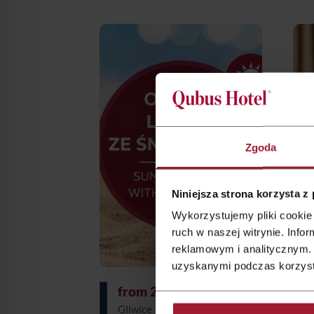
Legnica
Łódź
Wrocław
Zielona Góra
Zgoda
Żory
Niniejsza strona korzysta z
Wykorzystujemy pliki cookie 
ruch w naszej witrynie. Inf
reklamowym i analitycznym. 
uzyskanymi podczas korzysta
from 271 zł
|
Hotel
Gliwice