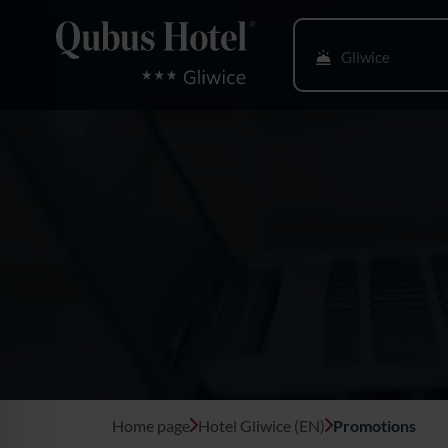
Gliwice
Bielsko-Biała
Bydgoszcz
Gdańsk
Głogów
Gorzów Wlkp.
Katowice
Kielce
Home page
Hotel Gliwice (EN)
Promotions
Kraków