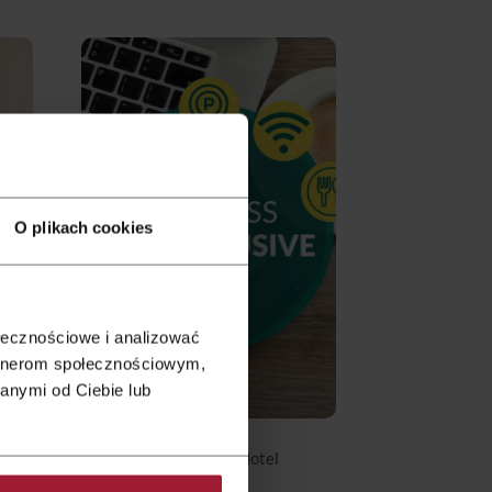
O plikach cookies
ołecznościowe i analizować
artnerom społecznościowym,
anymi od Ciebie lub
from 442 zł
|
Hotel
Gliwice