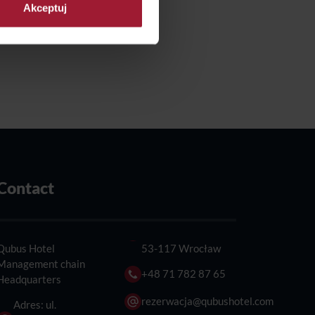
Akceptuj
Business All
h
Inclusive
Contact
Qubus Hotel
53-117 Wrocław
Management chain
+48 71 782 87 65
Headquarters
rezerwacja@qubushotel.com
Adres: ul.