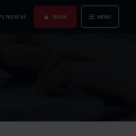
BOOK
71 782 87 65
MENU