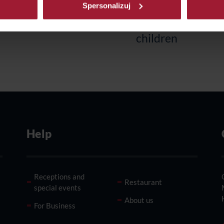
Hotel Gdańsk
Spersonalizuj
Weekend All
Family Offer -
Inclusive
only for stays wit
Hotel Bielsko-Biała
children
Help
Receptions and
Restaurant
special events
About us
For Business