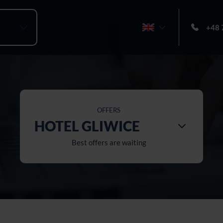
+48 
OFFERS
HOTEL GLIWICE
Best offers are waiting
All hotels
Hotel Żory
Hotel Bydgoszcz
Hotel Katowice