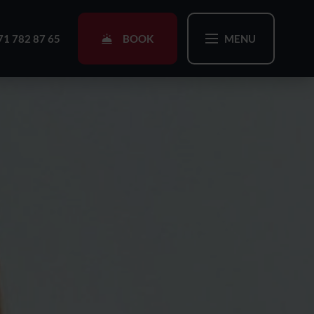
BOOK
71 782 87 65
MENU