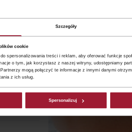
 Hotel
Szczegóły
 plików cookie
do spersonalizowania treści i reklam, aby oferować funkcje sp
ormacje o tym, jak korzystasz z naszej witryny, udostępniamy p
p to 60 persons,
Partnerzy mogą połączyć te informacje z innymi danymi otrzym
nia z ich usług.
uests at special
Spersonalizuj
N.