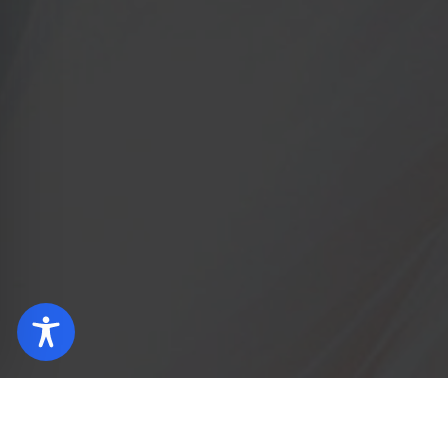
Home page
Hotel Łódź (EN)
Receptions and spe