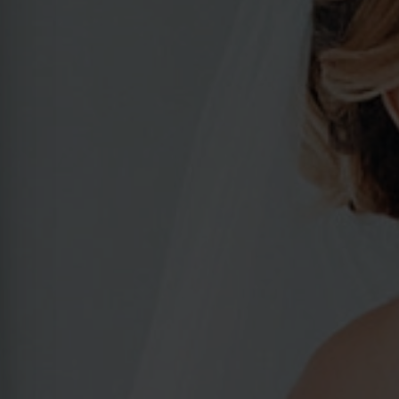
Kraków
Legnica
Wrocław
Zielona Góra
Żory