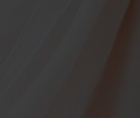
cial events
Wedding