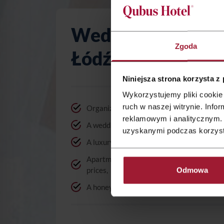
Wedding at Qubus
Zgoda
Łódź
Niniejsza strona korzysta z
Wykorzystujemy pliki cookie 
ruch w naszej witrynie. Inf
Organization of a wedding reception for u
reklamowym i analitycznym. 
A wedding menu from PLN 205/ person,
uzyskanymi podczas korzysta
A luxury suite for the Newly-weds,
Apartments for the parents and wedding g
prices,
Odmowa
A honeymoon in one of our hotels for 1 PL