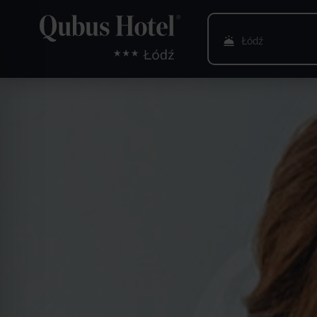
Łódź
Bielsko-Biała
Bydgoszcz
Gdańsk
Gliwice
Głogów
Gorzów Wlkp.
Katowice
Kielce